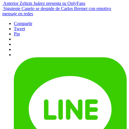
Anterior
Zeltzin Juárez presenta su OnlyFans
Siguiente
Canelo se despide de Carlos Bremer con emotivo
mensaje en redes
Compartir
Tweet
Pin