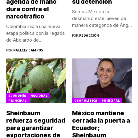
agenda de mano
su detención
dura contra el
Somos México se
narcotráfico
desmarcó este jueves de
manera categórica de Ángel
Colombia inicia una nueva
Aguirre...
etapa política con la llegada
POR:
REDACCIÓN
de Abelardo de...
POR:
NALLELY CAMPOS
ECONOMÍA
NACIONAL
PRINCIPAL
GEOPOLÍTICA
PRINCIPAL
Sheinbaum
México mantiene
refuerza seguridad
cerrada la puerta a
para garantizar
Ecuador;
exportaciones de
Sheinbaum