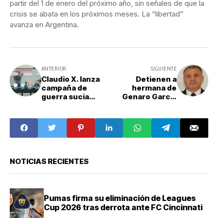
partir del 1 de enero del próximo año, sin señales de que la
crisis se abata en los próximos meses. La “libertad”
avanza en Argentina.
ANTERIOR
SIGUIENTE
Claudio X. lanza
Detienen a
campaña de
hermana de
guerra sucia
Genaro García
contra
Luna; la acusan
Sheinbaum,
de delincuencia
acusa Mario
organizada
Delgado
NOTICIAS RECIENTES
Pumas firma su eliminación de Leagues
Cup 2026 tras derrota ante FC Cincinnati