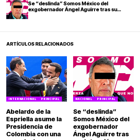
Se “deslinda” Somos México del
exgobernador Ángel Aguirre tras su
detención
ARTÍCULOS RELACIONADOS
INTERNACIONAL
PRINCIPAL
NACIONAL
PRINCIPAL
Abelardo de la
Se “deslinda”
Espriella asume la
Somos México del
Presidencia de
exgobernador
Colombia con una
Ángel Aguirre tras