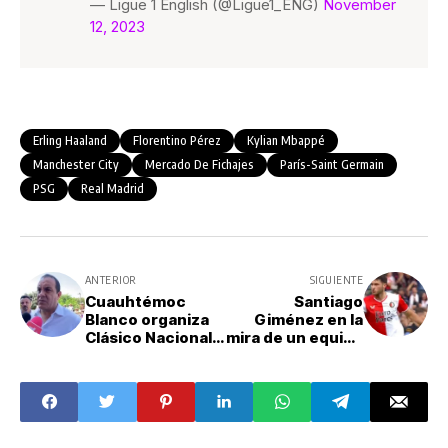
— Ligue 1 English (@Ligue1_ENG)
November
12, 2023
Erling Haaland
Florentino Pérez
Kylian Mbappé
Manchester City
Mercado De Fichajes
París-Saint Germain
PSG
Real Madrid
ANTERIOR
SIGUIENTE
Cuauhtémoc
Santiago
Blanco organiza
Giménez en la
Clásico Nacional
mira de un equipo
de leyendas para
de la Premier
apoyar a
League; pagarían
afectados por el
45 millones por él
huracán Otis