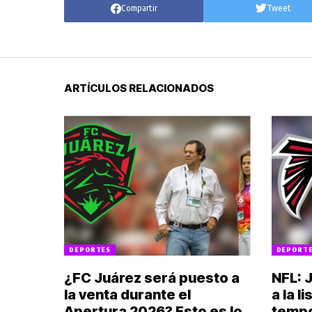
Compartir
Tweet
ARTÍCULOS RELACIONADOS
DEPORTES
DEPORT
¿FC Juárez será puesto a
NFL: 
la venta durante el
a la l
Apertura 2026? Esto es lo
temp