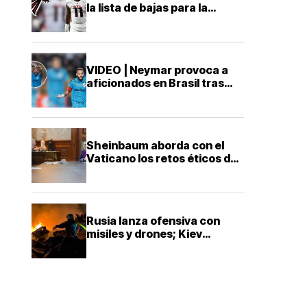
la lista de bajas para la
temporada 2026
VIDEO | Neymar provoca a
aficionados en Brasil tras
victoria con Santos en Copa
Sheinbaum aborda con el
Vaticano los retos éticos de
la inteligencia artificial
Rusia lanza ofensiva con
misiles y drones; Kiev
reporta al menos 17 muertos