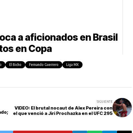
ca a aficionados en Brasil
ntos en Copa
o
El Bicho
Fernando Guerrero
Liga MX
SIGUIENTE
VIDEO: El brutal nocaut de Alex Pereira con
ado;
el que venció a Jiri Prochazka en el UFC 295