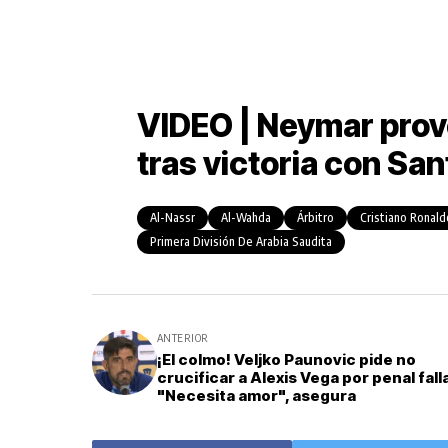
VIDEO | Neymar provo
tras victoria con Sa
Al-Nassr
Al-Wahda
Árbitro
Cristiano Ronald
Primera División De Arabia Saudita
ANTERIOR
¡El colmo! Veljko Paunovic pide no
crucificar a Alexis Vega por penal fall
"Necesita amor", asegura