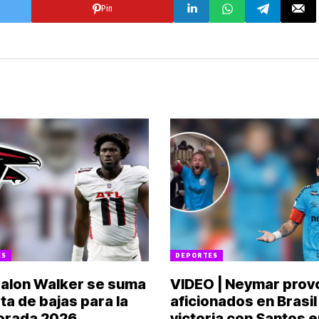
Pin
ES
DEPORTES
Jalon Walker se suma
VIDEO | Neymar prov
ista de bajas para la
aficionados en Brasil
orada 2026
victoria con Santos 