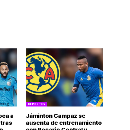
DEPORTES
oca a
Jáminton Campaz se
 tras
ausenta de entrenamiento
en
con Rosario Central y