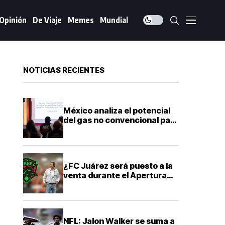
Opinión
De Viaje
Memes
Mundial
NOTICIAS RECIENTES
México analiza el potencial
del gas no convencional para
reducir la dependencia
energética
¿FC Juárez será puesto a la
venta durante el Apertura
2026? Esto es lo que
sabemos
NFL: Jalon Walker se suma a