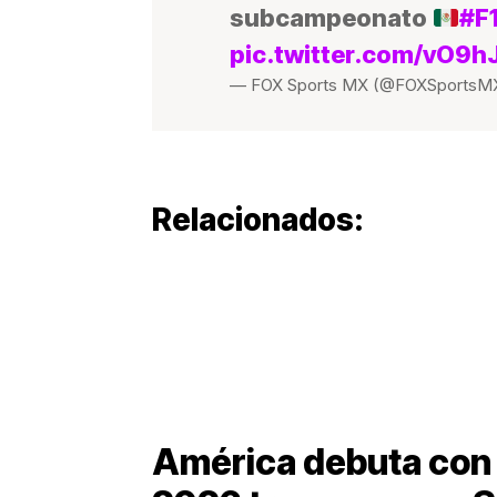
subcampeonato
#F
pic.twitter.com/vO9h
— FOX Sports MX (@FOXSportsM
Relacionados:
América debuta con 