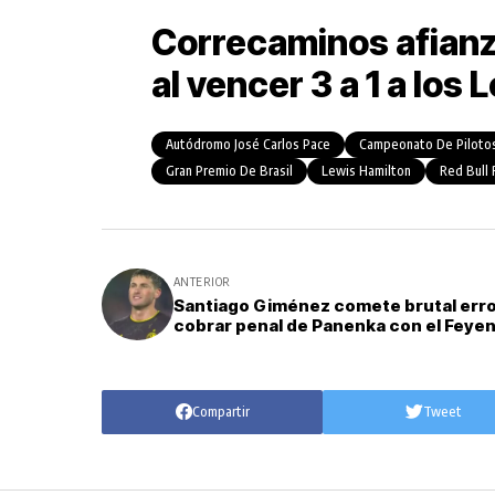
Correcaminos afianza
al vencer 3 a 1 a los
Autódromo José Carlos Pace
Campeonato De Piloto
Gran Premio De Brasil
Lewis Hamilton
Red Bull 
ANTERIOR
Santiago Giménez comete brutal erro
cobrar penal de Panenka con el Feye
Compartir
Tweet