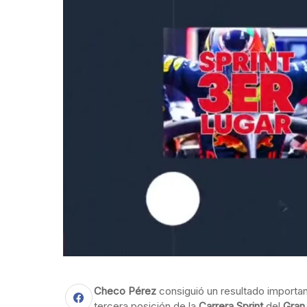
Checo Pérez
consiguió un resultado importan
tercera posición de la
Carrera Sprint
del
Gran