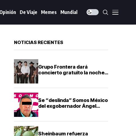
Opinión
De Viaje
Memes
Mundial
NOTICIAS RECIENTES
Grupo Frontera dará
concierto gratuito la noche
del Grito de Independencia
en Guadalajara
Se “deslinda” Somos México
del exgobernador Ángel
Aguirre tras su detención
Sheinbaum refuerza