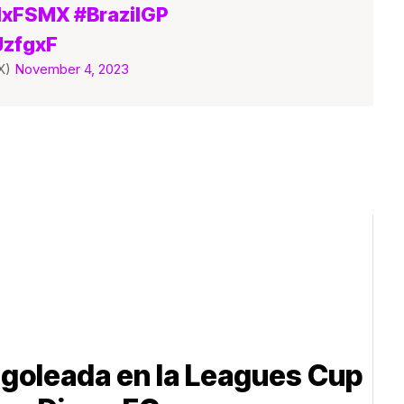
1xFSMX
#BrazilGP
JzfgxF
X)
November 4, 2023
goleada en la Leagues Cup