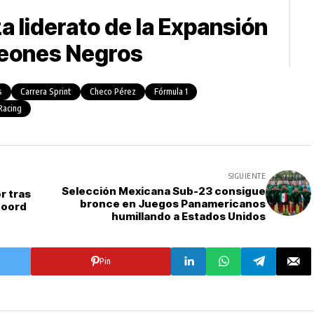
 liderato de la Expansión
 Leones Negros
s
Carrera Sprint
Checo Pérez
Fórmula 1
Racing
SIGUIENTE
Selección Mexicana Sub-23 consigue
r tras
bronce en Juegos Panamericanos
noord
humillando a Estados Unidos
Pin