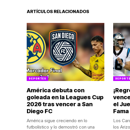
ARTÍCULOS RELACIONADOS
DEPORTES
DEPORT
América debuta con
¡Regr
goleada en la Leagues Cup
vence
2026 tras vencer a San
el Jue
Diego FC
Fama
América sigue creciendo en lo
Los Caro
futbolístico y lo demostró con una
los Ariz