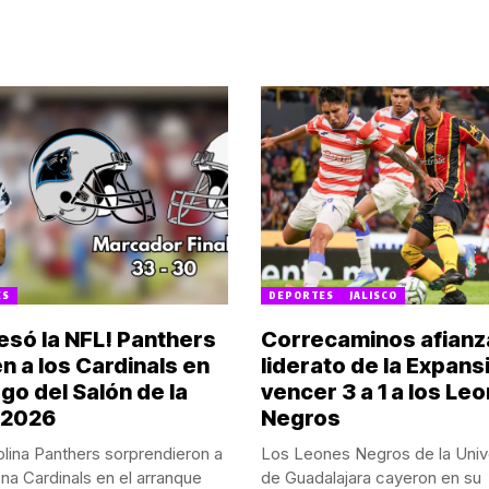
ES
DEPORTES
JALISCO
esó la NFL! Panthers
Correcaminos afianz
n a los Cardinals en
liderato de la Expansi
go del Salón de la
vencer 3 a 1 a los Le
 2026
Negros
lina Panthers sorprendieron a
Los Leones Negros de la Univ
ona Cardinals en el arranque
de Guadalajara cayeron en su