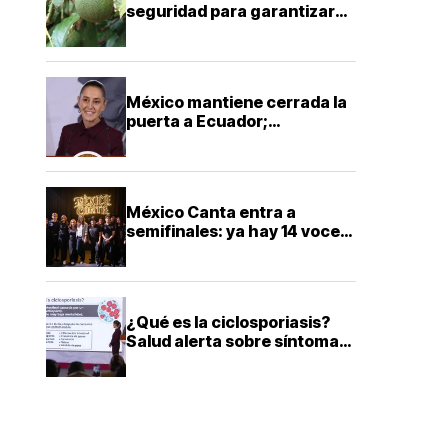
seguridad para garantizar
exportaciones de aguacate
a Estados Unidos
México mantiene cerrada la
puerta a Ecuador;
Sheinbaum descarta
reconciliación diplomática
México Canta entra a
semifinales: ya hay 14 voces
que buscarán llegar a la gran
final
¿Qué es la ciclosporiasis?
Salud alerta sobre síntomas
y cómo prevenir esta
infección intestinal