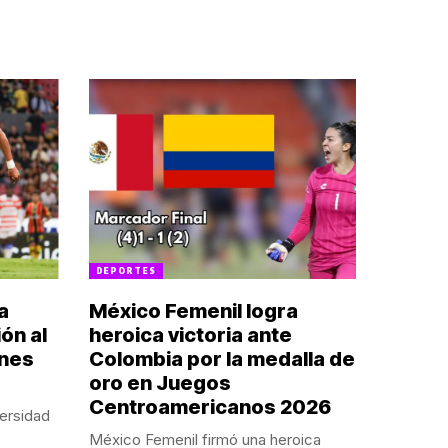
DEPORTES
a
México Femenil logra
ón al
heroica victoria ante
ones
Colombia por la medalla de
oro en Juegos
Centroamericanos 2026
ersidad
México Femenil firmó una heroica