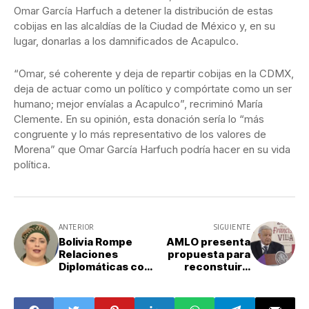
Omar García Harfuch a detener la distribución de estas
cobijas en las alcaldías de la Ciudad de México y, en su
lugar, donarlas a los damnificados de Acapulco.
“Omar, sé coherente y deja de repartir cobijas en la CDMX,
deja de actuar como un político y compórtate como un ser
humano; mejor envíalas a Acapulco”, recriminó María
Clemente. En su opinión, esta donación sería lo “más
congruente y lo más representativo de los valores de
Morena” que Omar García Harfuch podría hacer en su vida
política.
ANTERIOR
SIGUIENTE
Bolivia Rompe
AMLO presenta
Relaciones
propuesta para
Diplomáticas con
reconstuir a
Israel por
Acapulco y
limpieza étnica
Coyuca de
en Gaza
Benítez