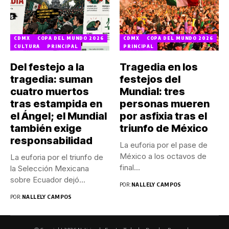
CDMX
COPA DEL MUNDO 2026
CDMX
COPA DEL MUNDO 2026
CULTURA
PRINCIPAL
PRINCIPAL
Del festejo a la
Tragedia en los
tragedia: suman
festejos del
cuatro muertos
Mundial: tres
tras estampida en
personas mueren
el Ángel; el Mundial
por asfixia tras el
también exige
triunfo de México
responsabilidad
La euforia por el pase de
México a los octavos de
La euforia por el triunfo de
final...
la Selección Mexicana
sobre Ecuador dejó...
POR:
NALLELY CAMPOS
POR:
NALLELY CAMPOS