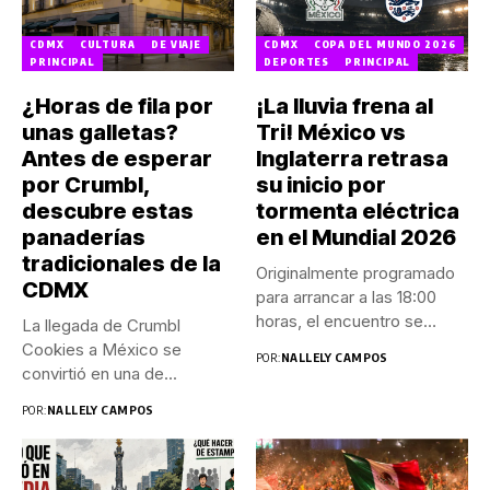
CDMX
CULTURA
DE VIAJE
CDMX
COPA DEL MUNDO 2026
PRINCIPAL
DEPORTES
PRINCIPAL
¿Horas de fila por
¡La lluvia frena al
unas galletas?
Tri! México vs
Antes de esperar
Inglaterra retrasa
por Crumbl,
su inicio por
descubre estas
tormenta eléctrica
panaderías
en el Mundial 2026
tradicionales de la
Originalmente programado
CDMX
para arrancar a las 18:00
horas, el encuentro se
La llegada de Crumbl
disputará...
Cookies a México se
POR:
NALLELY CAMPOS
convirtió en una de...
POR:
NALLELY CAMPOS