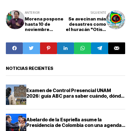
ANTERIOR
SIGUIENTE
Morena pospone
Se avecinan más
hasta 10 de
desastres como
noviembre
el huracán "Otis":
resultados para
expertos
definir
eventuales
candidatos
NOTICIAS RECIENTES
Examen de Control Presencial UNAM
2026: guía ABC para saber cuándo, dónde
y cómo presentarte
Abelardo de la Espriella asume la
Presidencia de Colombia con una agenda
de mano dura contra el narcotráfico