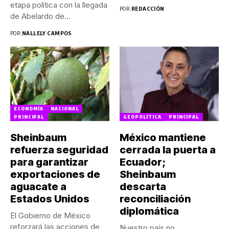
Aguirre...
etapa política con la llegada
POR:
REDACCIÓN
de Abelardo de...
POR:
NALLELY CAMPOS
ECONOMÍA
NACIONAL
PRINCIPAL
GEOPOLÍTICA
PRINCIPAL
Sheinbaum
México mantiene
refuerza seguridad
cerrada la puerta a
para garantizar
Ecuador;
exportaciones de
Sheinbaum
aguacate a
descarta
Estados Unidos
reconciliación
diplomática
El Gobierno de México
reforzará las acciones de
Nuestro país no