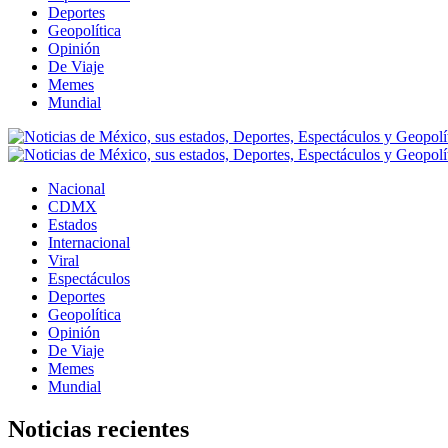
Deportes
Geopolítica
Opinión
De Viaje
Memes
Mundial
Nacional
CDMX
Estados
Internacional
Viral
Espectáculos
Deportes
Geopolítica
Opinión
De Viaje
Memes
Mundial
Noticias recientes