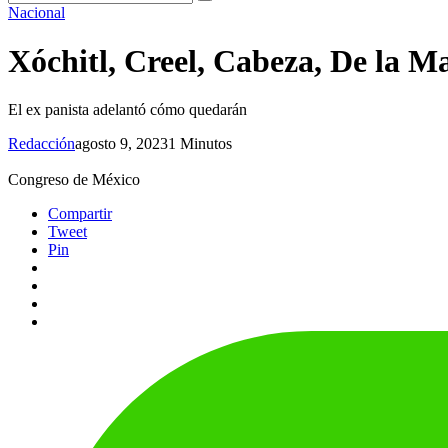
Nacional
Xóchitl, Creel, Cabeza, De la M
El ex panista adelantó cómo quedarán
Redacción
agosto 9, 2023
1 Minutos
Congreso de México
Compartir
Tweet
Pin