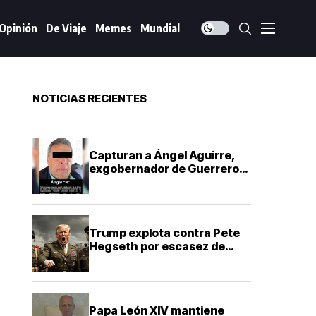
Opinión
De Viaje
Memes
Mundial
NOTICIAS RECIENTES
Capturan a Ángel Aguirre,
exgobernador de Guerrero,
por presunto encubrimiento
en Ayotzinapa
Trump explota contra Pete
Hegseth por escasez de
misiles que frenó la guerra
contra Irán
Papa León XIV mantiene