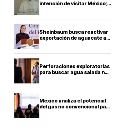
intención de visitar México;
Sheinbaum dice que solo
falta definir la fecha
Sheinbaum busca reactivar
exportación de aguacate a
EU con más seguridad y
diálogo bilateral
Perforaciones exploratorias
para buscar agua salada no
representan riesgo para
acuíferos: director de la
Facultad de Ingeniería de la
UNAM
México analiza el potencial
del gas no convencional para
reducir la dependencia
energética