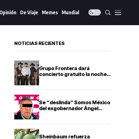
Opinión
De Viaje
Memes
Mundial
NOTICIAS RECIENTES
Grupo Frontera dará
concierto gratuito la noche
del Grito de Independencia
en Guadalajara
Se “deslinda” Somos México
del exgobernador Ángel
Aguirre tras su detención
Sheinbaum refuerza