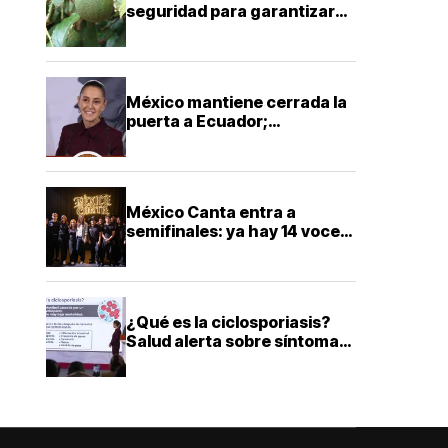
seguridad para garantizar
exportaciones de aguacate
a Estados Unidos
México mantiene cerrada la
puerta a Ecuador;
Sheinbaum descarta
reconciliación diplomática
México Canta entra a
semifinales: ya hay 14 voces
que buscarán llegar a la gran
final
¿Qué es la ciclosporiasis?
Salud alerta sobre síntomas
y cómo prevenir esta
infección intestinal