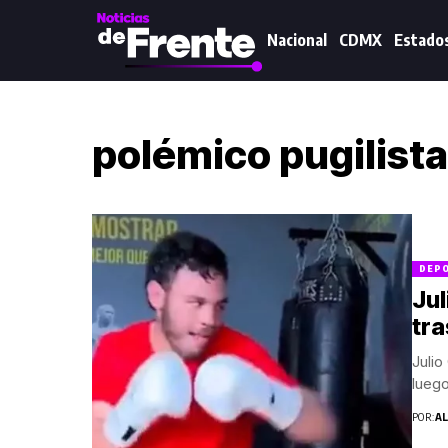
Nacional
CDMX
Estado
polémico pugilista
DEP
Jul
tra
Julio
luego
POR:
A