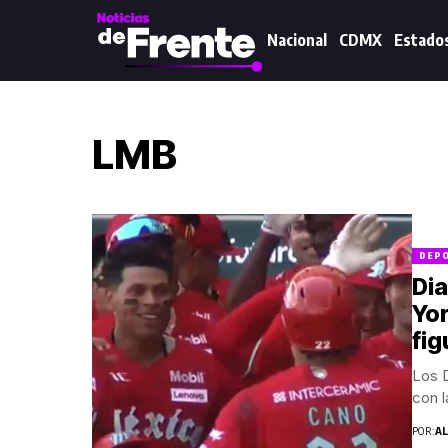
Nacional
CDMX
Estado
LMB
DEP
Dia
Yo
fig
Los D
con l
POR:
A