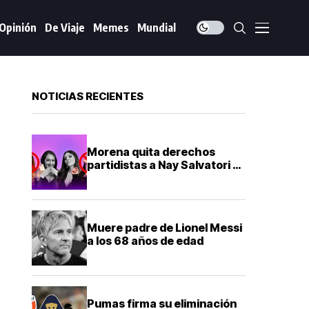
Opinión
De Viaje
Memes
Mundial
NOTICIAS RECIENTES
Morena quita derechos
partidistas a Nay Salvatori y
Graciela Palomares por
comentarios ofensivos
Muere padre de Lionel Messi
a los 68 años de edad
Pumas firma su eliminación