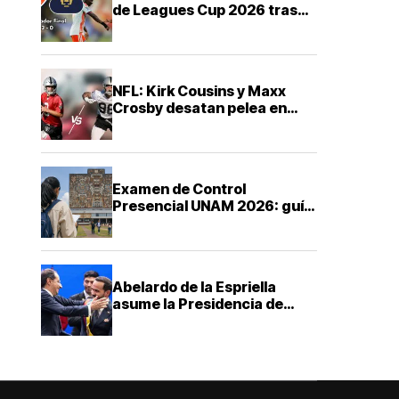
de Leagues Cup 2026 tras
derrota ante FC Cincinnati
NFL: Kirk Cousins y Maxx
Crosby desatan pelea en
training camp de los Raiders
Examen de Control
Presencial UNAM 2026: guía
ABC para saber cuándo,
dónde y cómo presentarte
Abelardo de la Espriella
asume la Presidencia de
Colombia con una agenda de
mano dura contra el
narcotráfico