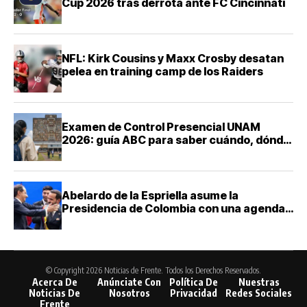
Cup 2026 tras derrota ante FC Cincinnati
NFL: Kirk Cousins y Maxx Crosby desatan
pelea en training camp de los Raiders
Examen de Control Presencial UNAM
2026: guía ABC para saber cuándo, dónde
y cómo presentarte
Abelardo de la Espriella asume la
Presidencia de Colombia con una agenda
de mano dura contra el narcotráfico
© Copyright 2026 Noticias de Frente. Todos los Derechos Reservados.
Acerca De
Anúnciate Con
Política De
Nuestras
Noticias De
Nosotros
Privacidad
Redes Sociales
Frente