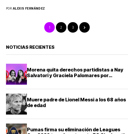
POR:
ALEXIS FERNÁNDEZ
1
2
3
NOTICIAS RECIENTES
Morena quita derechos partidistas a Nay
Salvatori y Graciela Palomares por
comentarios ofensivos
Muere padre de Lionel Messi a los 68 años
de edad
Pumas firma su eliminación de Leagues