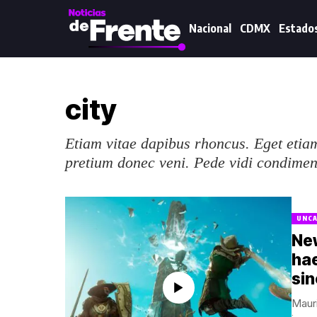
Nacional
CDMX
Estado
city
Etiam vitae dapibus rhoncus. Eget etiam
pretium donec veni. Pede vidi condime
UNCA
Ne
ha
sin
Mauri