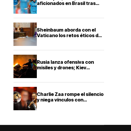
aficionados en Brasil tras
victoria con Santos en Copa
Sheinbaum aborda con el
Vaticano los retos éticos de
la inteligencia artificial
Rusia lanza ofensiva con
misiles y drones; Kiev
reporta al menos 17 muertos
Charlie Zaa rompe el silencio
y niega vínculos con
narcotraficantes tras
investigación en Colombia