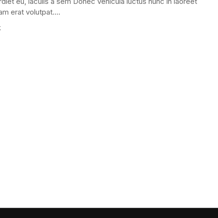
diet eu, iaculis a sem Donec vehicula luctus nunc in laoreet
am erat volutpat....
K