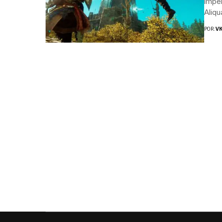
imper
Aliqu
POR:
V