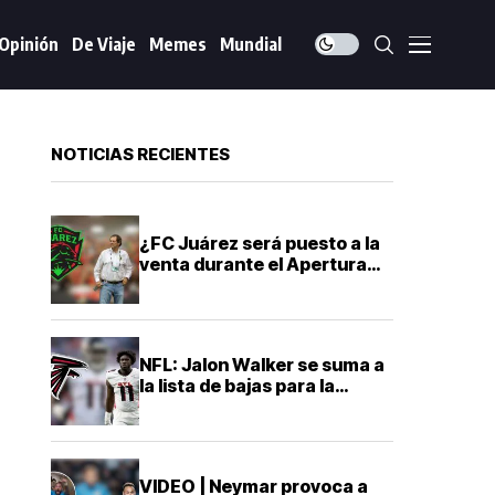
Opinión
De Viaje
Memes
Mundial
NOTICIAS RECIENTES
¿FC Juárez será puesto a la
venta durante el Apertura
2026? Esto es lo que
sabemos
NFL: Jalon Walker se suma a
la lista de bajas para la
temporada 2026
VIDEO | Neymar provoca a