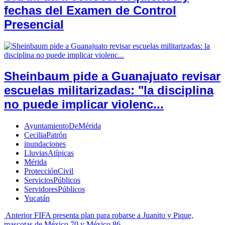
fechas del Examen de Control
Presencial
Sheinbaum pide a Guanajuato revisar
escuelas militarizadas: "la disciplina
no puede implicar violenc...
AyuntamientoDeMérida
CeciliaPatrón
inundaciones
LluviasAtípicas
Mérida
ProtecciónCivil
ServiciosPúblicos
ServidoresPúblicos
Yucatán
Anterior
FIFA presenta plan para robarse a Juanito y Pique,
mascotas de México 70 y México 86