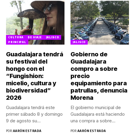
CULTURA
DE VIAJE
JALISCO
PRINCIPAL
JALISCO
Guadalajara tendrá
Gobierno de
su festival del
Guadalajara
hongo con el
compro a sobre
“Fungishion:
precio
micelio, cultura y
equipamiento para
biodiversidad”
patrullas, denuncia
2026
Morena
Guadalajara tendrá este
El gobierno municipal de
primer sábado 8 y domingo
Guadalajara está haciendo
9 de agosto su...
una compra a sobre
precio...
POR:
AARÓN ESTRADA
POR:
AARÓN ESTRADA