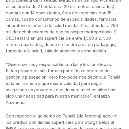
La propuesta de la Unidad Médica Familiar tipo Plus estará
en un predio de 2 hectáreas (20 mil metros cuadrados)
contará con 14 consultorios, área de urgencias con 15
camas, cuatro consultorios de especialidades, farmacia,
laboratorio y módulo de salud mental. Para atender a 290
mil derechohabientes de ese municipio metropolitano. El
CECI estará en una superficie de entre 1,500 a 2, 500
metros cuadrados, donde se tendrá área de pedagogía,
fomento a la salud, sala de atención y alimentación.
“Quiero ser muy responsable con las y los tonaltecas.
Estos proyectos aún forman parte de un proceso de
gestión y planeación, pero hoy podemos decir que Tonalá
está en la mesa y que existe voluntad para seguir
avanzando en proyectos que durante muchos años han
sido una necesidad para nuestro municipio”, enfatizó
Arizmendi.
Corresponde al gobierno de Tonalá (de Morena) adquirir
los predios con dichas superficies para otorgárselos al
IMSS, para que sea el instituto quien de inicio con las obras