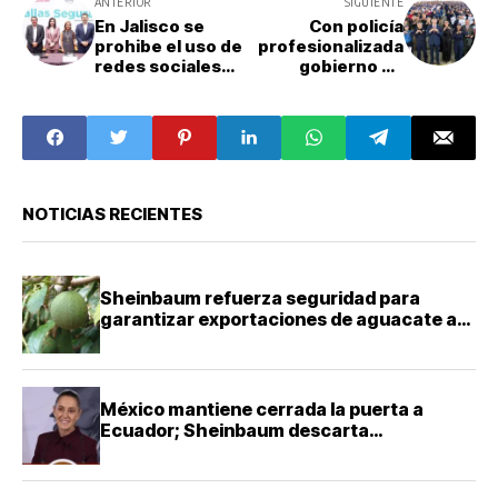
ANTERIOR
SIGUIENTE
En Jalisco se
Con policía
prohibe el uso de
profesionalizada
redes sociales
gobierno de
para menores de
Puebla fortalece
14 años de edad
la seguridad de la
familias
NOTICIAS RECIENTES
Sheinbaum refuerza seguridad para
garantizar exportaciones de aguacate a
Estados Unidos
México mantiene cerrada la puerta a
Ecuador; Sheinbaum descarta
reconciliación diplomática