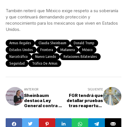
También reiteró que México exige respeto a su soberanía
y que continuará demandando protección y
reconocimiento para los mexicanos que viven en Estados
Unidos.
Armas Ilegales
Claudia Sheinbaum
Donald Trump
Estados Unidos
Frontera
Mañanera
México
Narcotráfico
Nuevo Laredo
Relaciones Bilaterales
Seguridad
Tráfico De Armas
ANTERIOR
SIGUIENTE
Sheinbaum
FGR tendrá que
destaca Ley
detallar pruebas
General contra el
tras reapertura
Feminicidio:
del caso La Luz
“Nunca más se
del Mundo
culpe a una mujer
por la violencia