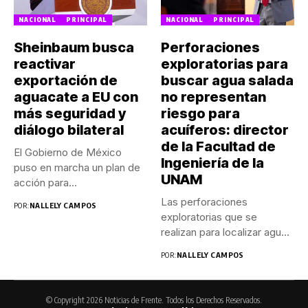
NACIONAL
PRINCIPAL
NACIONAL
PRINCIPAL
Sheinbaum busca
Perforaciones
reactivar
exploratorias para
exportación de
buscar agua salada
aguacate a EU con
no representan
más seguridad y
riesgo para
diálogo bilateral
acuíferos: director
de la Facultad de
El Gobierno de México
Ingeniería de la
puso en marcha un plan de
UNAM
acción para...
Las perforaciones
POR:
NALLELY CAMPOS
exploratorias que se
realizan para localizar agua
salada en el...
POR:
NALLELY CAMPOS
© Copyright 2026 Noticias de Frente. Todos los Derechos Reservados.