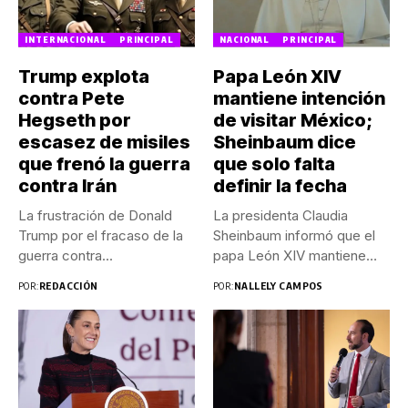
INTERNACIONAL
PRINCIPAL
NACIONAL
PRINCIPAL
Trump explota
Papa León XIV
contra Pete
mantiene intención
Hegseth por
de visitar México;
escasez de misiles
Sheinbaum dice
que frenó la guerra
que solo falta
contra Irán
definir la fecha
La frustración de Donald
La presidenta Claudia
Trump por el fracaso de la
Sheinbaum informó que el
guerra contra...
papa León XIV mantiene
su...
POR:
REDACCIÓN
POR:
NALLELY CAMPOS