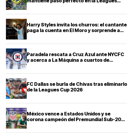
mantiene paso perfecto en la Leagues
Cup 2026
Harry Styles invita los churros: el cantante
paga la cuenta en El Moro y sorprende a
sus fans en CDMX
Paradela rescata a Cruz Azul ante NYCFC
y acerca a La Máquina a cuartos de
Leagues Cup
FC Dallas se burla de Chivas tras eliminarlo
de la Leagues Cup 2026
México vence a Estados Unidos y se
corona campeón del Premundial Sub-20
de Concacaf