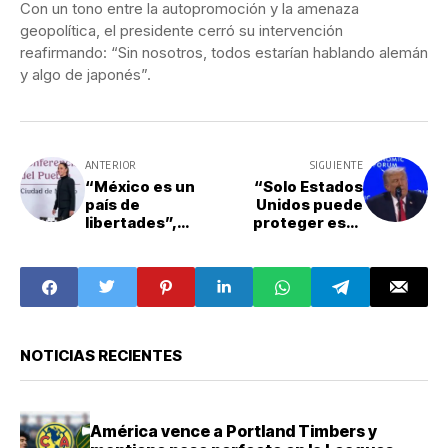
Con un tono entre la autopromoción y la amenaza
geopolítica, el presidente cerró su intervención
reafirmando: “Sin nosotros, todos estarían hablando alemán
y algo de japonés”.
ANTERIOR
SIGUIENTE
“México es un
“Solo Estados
país de
Unidos puede
libertades”,
proteger este
afirma
gigantesco trozo
Sheinbaum ante
de hielo”: Trump
críticas de
sobre
autoritarismo
Groenlandia
NOTICIAS RECIENTES
América vence a Portland Timbers y