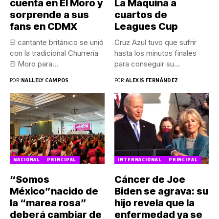
cuenta en El Moro y
La Máquina a
sorprende a sus
cuartos de
fans en CDMX
Leagues Cup
El cantante británico se unió
Cruz Azul tuvo que sufrir
con la tradicional Churrería
hasta los minutos finales
El Moro para...
para conseguir su...
POR:
NALLELY CAMPOS
POR:
ALEXIS FERNÁNDEZ
NACIONAL
PRINCIPAL
INTERNACIONAL
PRINCIPAL
“Somos
Cáncer de Joe
México”nacido de
Biden se agrava: su
la “marea rosa”
hijo revela que la
deberá cambiar de
enfermedad ya se