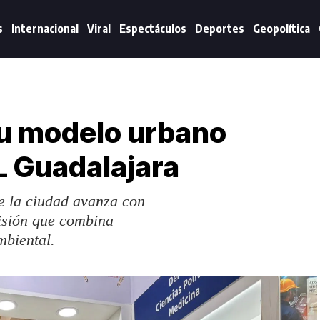
s
Internacional
Viral
Espectáculos
Deportes
Geopolítica
u modelo urbano
IL Guadalajara
e la ciudad avanza con
isión que combina
mbiental.