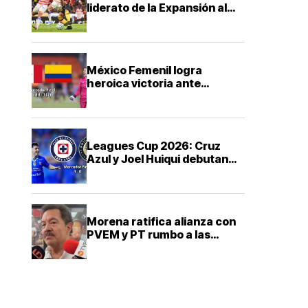
liderato de la Expansión al
vencer 3 a 1 a los Leones
Negros
México Femenil logra
heroica victoria ante
Colombia por la medalla de
oro en Juegos
Centroamericanos 2026
Leagues Cup 2026: Cruz
Azul y Joel Huiqui debutan
con victoria sobre
Philadelphia Union
Morena ratifica alianza con
PVEM y PT rumbo a las
elecciones de 2027