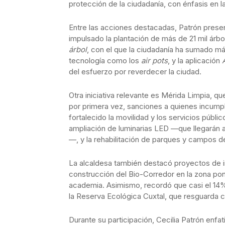
protección de la ciudadanía, con énfasis en l
Entre las acciones destacadas, Patrón presen
impulsado la plantación de más de 21 mil ár
árbol
, con el que la ciudadanía ha sumado m
tecnología como los
air pots
, y la aplicación
del esfuerzo por reverdecer la ciudad.
Otra iniciativa relevante es Mérida Limpia, qu
por primera vez, sanciones a quienes incumpl
fortalecido la movilidad y los servicios públ
ampliación de luminarias LED —que llegarán 
—, y la rehabilitación de parques y campos d
La alcaldesa también destacó proyectos de i
construcción del Bio-Corredor en la zona ponie
academia. Asimismo, recordó que casi el 14% 
la Reserva Ecológica Cuxtal, que resguarda c
Durante su participación, Cecilia Patrón enfa