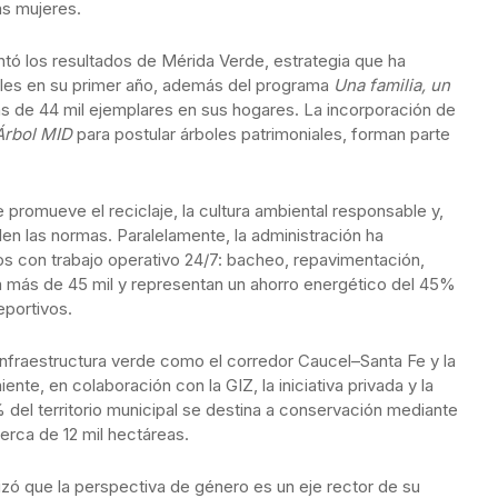
as mujeres.
tó los resultados de Mérida Verde, estrategia que ha
boles en su primer año, además del programa
Una familia, un
ás de 44 mil ejemplares en sus hogares. La incorporación de
Árbol MID
para postular árboles patrimoniales, forman parte
e promueve el reciclaje, la cultura ambiental responsable y,
en las normas. Paralelamente, la administración ha
icos con trabajo operativo 24/7: bacheo, repavimentación,
a más de 45 mil y representan un ahorro energético del 45%
eportivos.
nfraestructura verde como el corredor Caucel–Santa Fe y la
nte, en colaboración con la GIZ, la iniciativa privada y la
del territorio municipal se destina a conservación mediante
erca de 12 mil hectáreas.
tizó que la perspectiva de género es un eje rector de su