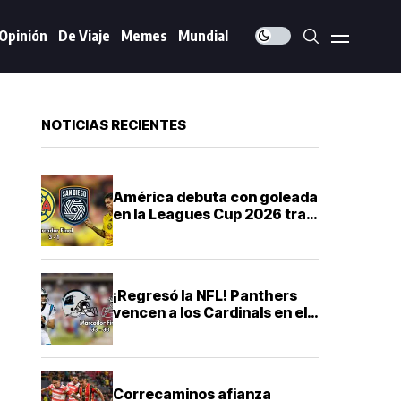
Opinión
De Viaje
Memes
Mundial
NOTICIAS RECIENTES
América debuta con goleada
en la Leagues Cup 2026 tras
vencer a San Diego FC
¡Regresó la NFL! Panthers
vencen a los Cardinals en el
Juego del Salón de la Fama
2026
Correcaminos afianza