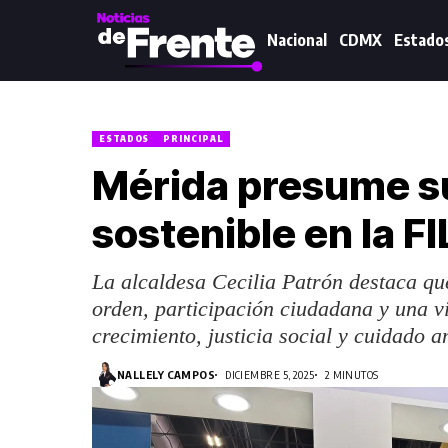
Nacional
CDMX
Estado
ESTADOS
PRINCIPAL
Mérida presume s
sostenible en la F
La alcaldesa Cecilia Patrón destaca qu
orden, participación ciudadana y una v
crecimiento, justicia social y cuidado a
NALLELY CAMPOS
DICIEMBRE 5, 2025
2 MINUTOS