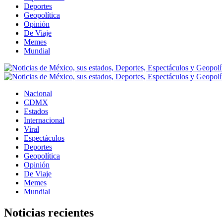
Deportes
Geopolítica
Opinión
De Viaje
Memes
Mundial
Nacional
CDMX
Estados
Internacional
Viral
Espectáculos
Deportes
Geopolítica
Opinión
De Viaje
Memes
Mundial
Noticias recientes