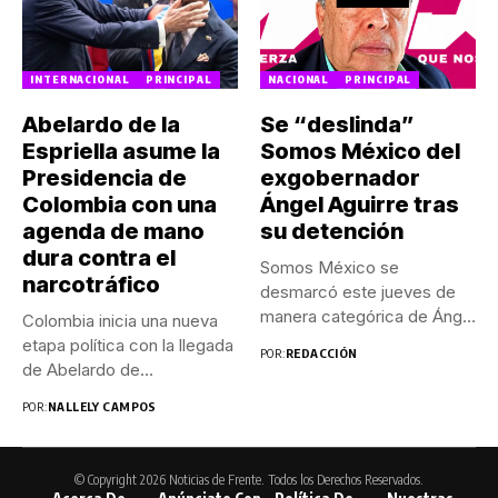
INTERNACIONAL
PRINCIPAL
NACIONAL
PRINCIPAL
Abelardo de la
Se “deslinda”
Espriella asume la
Somos México del
Presidencia de
exgobernador
Colombia con una
Ángel Aguirre tras
agenda de mano
su detención
dura contra el
Somos México se
narcotráfico
desmarcó este jueves de
manera categórica de Ángel
Colombia inicia una nueva
Aguirre...
etapa política con la llegada
POR:
REDACCIÓN
de Abelardo de...
POR:
NALLELY CAMPOS
© Copyright 2026 Noticias de Frente. Todos los Derechos Reservados.