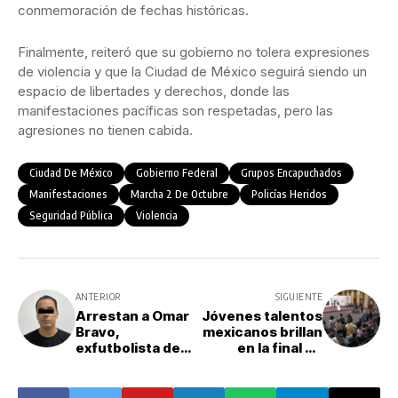
conmemoración de fechas históricas.
Finalmente, reiteró que su gobierno no tolera expresiones
de violencia y que la Ciudad de México seguirá siendo un
espacio de libertades y derechos, donde las
manifestaciones pacíficas son respetadas, pero las
agresiones no tienen cabida.
Ciudad De México
Gobierno Federal
Grupos Encapuchados
Manifestaciones
Marcha 2 De Octubre
Policías Heridos
Seguridad Pública
Violencia
ANTERIOR
SIGUIENTE
Arrestan a Omar
Jóvenes talentos
Bravo,
mexicanos brillan
exfutbolista de
en la final de
Chivas, por
México Canta
presunto abuso
2025
sexual a una