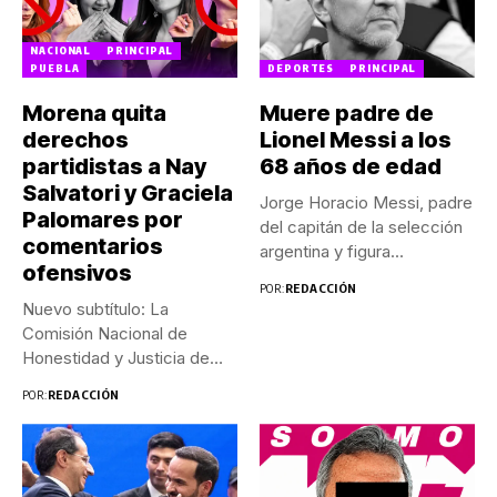
NACIONAL
PRINCIPAL
PUEBLA
DEPORTES
PRINCIPAL
Morena quita
Muere padre de
derechos
Lionel Messi a los
partidistas a Nay
68 años de edad
Salvatori y Graciela
Jorge Horacio Messi, padre
Palomares por
del capitán de la selección
comentarios
argentina y figura...
ofensivos
POR:
REDACCIÓN
Nuevo subtítulo: La
Comisión Nacional de
Honestidad y Justicia de
Morena determinó...
POR:
REDACCIÓN