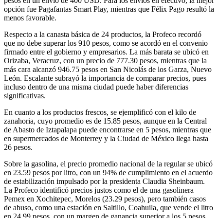
pesos en un envío de 400 USD. Para los envíos en efectivo, la mejor
opción fue Pagafantas Smart Play, mientras que Félix Pago resultó la
menos favorable.
Respecto a la canasta básica de 24 productos, la Profeco recordó
que no debe superar los 910 pesos, como se acordó en el convenio
firmado entre el gobierno y empresarios. La más barata se ubicó en
Orizaba, Veracruz, con un precio de 777.30 pesos, mientras que la
más cara alcanzó 946.75 pesos en San Nicolás de los Garza, Nuevo
León. Escalante subrayó la importancia de comparar precios, pues
incluso dentro de una misma ciudad puede haber diferencias
significativas.
En cuanto a los productos frescos, se ejemplificó con el kilo de
zanahoria, cuyo promedio es de 15.85 pesos, aunque en la Central
de Abasto de Iztapalapa puede encontrarse en 5 pesos, mientras que
en supermercados de Monterrey y la Ciudad de México llega hasta
26 pesos.
Sobre la gasolina, el precio promedio nacional de la regular se ubicó
en 23.59 pesos por litro, con un 94% de cumplimiento en el acuerdo
de estabilización impulsado por la presidenta Claudia Sheinbaum.
La Profeco identificó precios justos como el de una gasolinera
Pemex en Xochitepec, Morelos (23.29 pesos), pero también casos
de abuso, como una estación en Saltillo, Coahuila, que vende el litro
en 24.99 pesos, con un margen de ganancia superior a los 5 pesos.