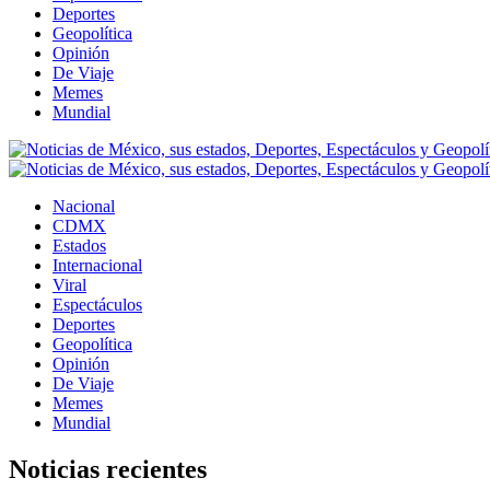
Deportes
Geopolítica
Opinión
De Viaje
Memes
Mundial
Nacional
CDMX
Estados
Internacional
Viral
Espectáculos
Deportes
Geopolítica
Opinión
De Viaje
Memes
Mundial
Noticias recientes