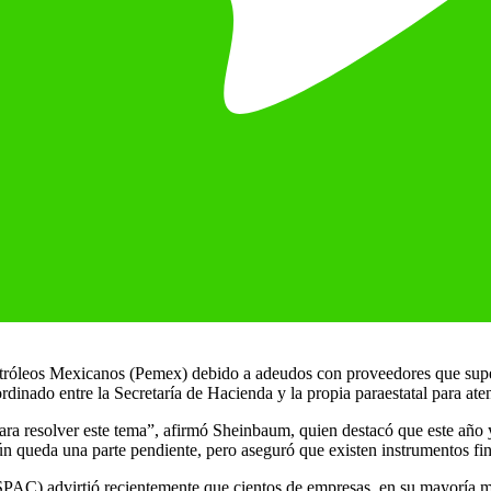
 Petróleos Mexicanos (Pemex) debido a adeudos con proveedores que supe
nado entre la Secretaría de Hacienda y la propia paraestatal para ate
 resolver este tema”, afirmó Sheinbaum, quien destacó que este año y
 queda una parte pendiente, pero aseguró que existen instrumentos fin
) advirtió recientemente que cientos de empresas, en su mayoría mipyme