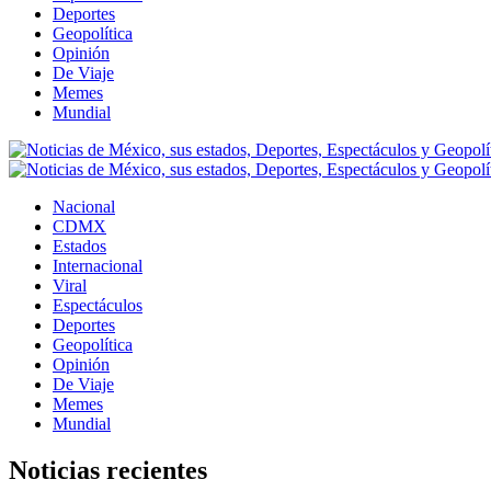
Deportes
Geopolítica
Opinión
De Viaje
Memes
Mundial
Nacional
CDMX
Estados
Internacional
Viral
Espectáculos
Deportes
Geopolítica
Opinión
De Viaje
Memes
Mundial
Noticias recientes