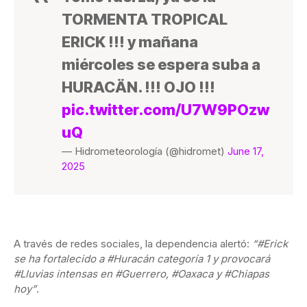
TORMENTA TROPICAL
ERICK !!! y mañana
miércoles se espera suba a
HURACÄN. !!! OJO !!!
pic.twitter.com/U7W9POzw
uQ
— Hidrometeorología (@hidromet)
June 17,
2025
A través de redes sociales, la dependencia alertó:
“#Erick
se ha fortalecido a #Huracán categoría 1 y provocará
#Lluvias intensas en #Guerrero, #Oaxaca y #Chiapas
hoy”
.