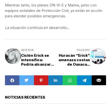
Mientras tanto, los planes DN-III-E y Marina, junto con
equipos estatales de Protección Civil, ya están en acción
para atender posibles emergencias.
La situación continúa en desarrollo.
..
ANTERIOR
SIGUIENTE
Ciclón Erick se
Huracán “Erick”
intensifica:
amenaza costas
Podría alcanzar
de Oaxaca y
categoría 5 en su
Guerrero: se
impacto en
activa alerta
México
máxima y
despliegue
federal
NOTICIAS RECIENTES