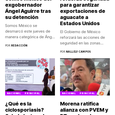
exgobernador
para garantizar
Ángel Aguirre tras
exportaciones de
su detención
aguacate a
Estados Unidos
Somos México se
desmarcó este jueves de
El Gobierno de México
manera categórica de Ángel
reforzará las acciones de
Aguirre...
seguridad en las zonas...
POR:
REDACCIÓN
POR:
NALLELY CAMPOS
NACIONAL
PRINCIPAL
NACIONAL
PRINCIPAL
¿Qué es la
Morena ratifica
ciclosporiasis?
alianza con PVEM y