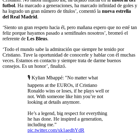
futbol
. Ha marcado a generaciones, ha marcado infinidad de goles y
ha logrado un gran número de títulos’, comentó la
nueva estrella
del Real Madrid
.
‘Siento un gran respeto hacia él, pero mañana espero que no esté tan
feliz porque hayamos pasado a semifinales nosotros’, bromeó el
referente de
Les Bleus
.
‘Todo el mundo sabe la admiración que siempre he tenido por
Cristiano. Tuve la oportunidad de conocerle y hablar con él muchas
veces. Estamos en contacto y siempre trata de darme buenos
consejos. Es un honor’, finalizó.
🎙️ Kylian Mbappé: "No matter what
happens at the EUROs, if Cristiano
Ronaldo wins or loses, if he plays well or
not. With someone like him you’re not
looking at details anymore.
He’s a legend, big respect for everything
he has done. He inspired a generation,
including me.”
pic.twitter.com/xk1aedhYdR