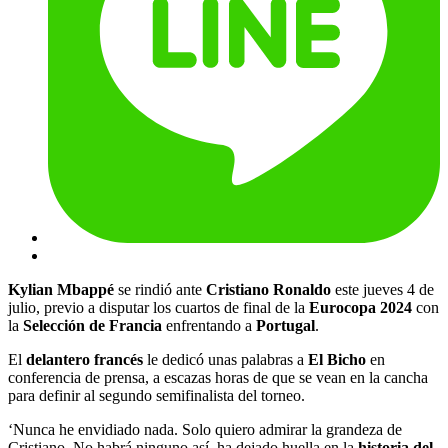
Kylian Mbappé
se rindió ante
Cristiano Ronaldo
este jueves 4 de
julio, previo a disputar los cuartos de final de la
Eurocopa 2024
con
la
Selección de Francia
enfrentando a
Portugal
.
El
delantero francés
le dedicó unas palabras a
El Bicho
en
conferencia de prensa, a escazas horas de que se vean en la cancha
para definir al segundo semifinalista del torneo.
‘Nunca he envidiado nada. Solo quiero admirar la grandeza de
Cristiano. No habrá ninguno así, ha dejado huella en la
historia del