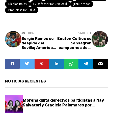
Diablos Rojos
Ex Defensor De Cruz Azul
Juan Escobar
Problemas De Salud
ANTERIOR
SIGUIENTE
Sergio Ramos se
Boston Celtics se
despide del
consagran
Sevilla; América
campeones de la
buscaría ficharlo
NBA tras vencer a
para el Apertura
los Dallas
2024
Mavericks
NOTICIAS RECIENTES
Morena quita derechos partidistas a Nay
Salvatori y Graciela Palomares por
comentarios ofensivos