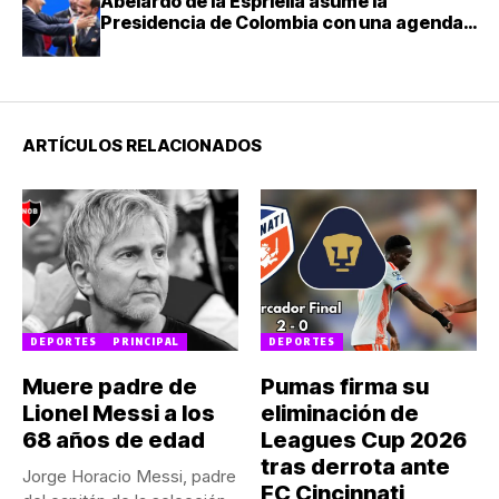
Abelardo de la Espriella asume la
Presidencia de Colombia con una agenda
de mano dura contra el narcotráfico
ARTÍCULOS RELACIONADOS
DEPORTES
PRINCIPAL
DEPORTES
Muere padre de
Pumas firma su
Lionel Messi a los
eliminación de
68 años de edad
Leagues Cup 2026
tras derrota ante
Jorge Horacio Messi, padre
FC Cincinnati