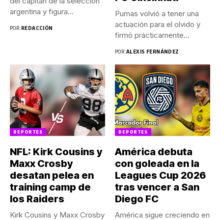
del capitán de la selección
argentina y figura...
Pumas volvió a tener una
actuación para el olvido y
POR:
REDACCIÓN
firmó prácticamente...
POR:
ALEXIS FERNÁNDEZ
DEPORTES
DEPORTES
NFL: Kirk Cousins y
América debuta
Maxx Crosby
con goleada en la
desatan pelea en
Leagues Cup 2026
training camp de
tras vencer a San
los Raiders
Diego FC
Kirk Cousins y Maxx Crosby
América sigue creciendo en