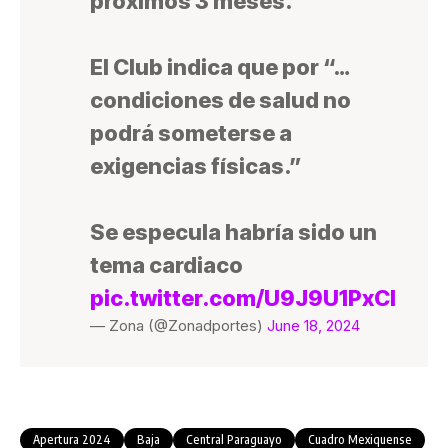
próximos 3 meses.
El Club indica que por “…
condiciones de salud no
podrá someterse a
exigencias físicas.”
Se especula habría sido un
tema cardiaco
pic.twitter.com/U9J9U1PxCl
— Zona (@Zonadportes)
June 18, 2024
Apertura 2024
Baja
Central Paraguayo
Cuadro Mexiquense