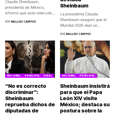
Claudia Sheinbaum,
Sheinbaum
presidenta de México,
informó que este miércoles
La presidenta Claudia
sostuvo una reunión...
Sheinbaum aseguró que el
POR:
NALLELY CAMPOS
Mundial 2026 dejó un
saldo...
POR:
NALLELY CAMPOS
NACIONAL
PRINCIPAL
VIRAL
NACIONAL
PRINCIPAL
“No es correcto
Sheinbaum insistirá
discriminar”:
para que el Papa
Sheinbaum
León XIV visite
reprueba dichos de
México; destaca su
diputadas de
postura sobre la