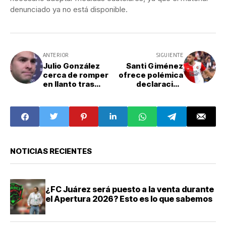
denunciado ya no está disponible.
ANTERIOR
SIGUIENTE
Julio González
Santi Giménez
cerca de romper
ofrece polémica
en llanto tras
declaración
debut con
sobre penal en
Selección
final América vs
Mexicana
Cruz Azul
NOTICIAS RECIENTES
¿FC Juárez será puesto a la venta durante
el Apertura 2026? Esto es lo que sabemos