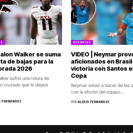
ES
DEPORTES
Jalon Walker se suma
VIDEO | Neymar prov
ista de bajas para la
aficionados en Brasil
orada 2026
victoria con Santos 
Copa
lker sufrió una rotura de
o cruzado que lo dejará
Neymar volvió a hacer de las 
con la afición del equipo...
S FERNÁNDEZ
POR:
ALEXIS FERNÁNDEZ