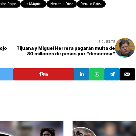
blos Rojos
La Máquina
Nemesio Diez
Renato Paiva
SIGUIENTE
iojo
Tijuana y Miguel Herrera pagarán multa de
80 millones de pesos por "descenso"
Pin