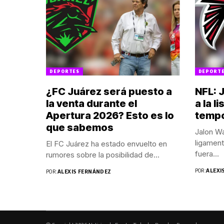
DEPORTES
DEPORT
¿FC Juárez será puesto a
NFL: 
la venta durante el
a la l
Apertura 2026? Esto es lo
temp
que sabemos
Jalon Wa
ligament
El FC Juárez ha estado envuelto en
fuera...
rumores sobre la posibilidad de...
POR:
ALEXI
POR:
ALEXIS FERNÁNDEZ