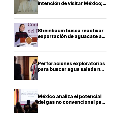
intención de visitar México;
Sheinbaum dice que solo
falta definir la fecha
Sheinbaum busca reactivar
exportación de aguacate a
EU con más seguridad y
diálogo bilateral
Perforaciones exploratorias
para buscar agua salada no
representan riesgo para
acuíferos: director de la
Facultad de Ingeniería de la
UNAM
México analiza el potencial
del gas no convencional para
reducir la dependencia
energética