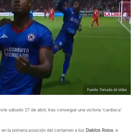
Fuente: Tomada de Video
ste sábado 27 de abril, tras conseguir una victoria ‘cardiaca’
ar en la primera posición del certamen a los
Diablos Rojos
, e