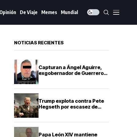
Opinión
De Viaje
Memes
Mundial
NOTICIAS RECIENTES
Capturan a Ángel Aguirre,
exgobernador de Guerrero,
por presunto encubrimiento
en Ayotzinapa
Trump explota contra Pete
Hegseth por escasez de
misiles que frenó la guerra
contra Irán
Papa León XIV mantiene