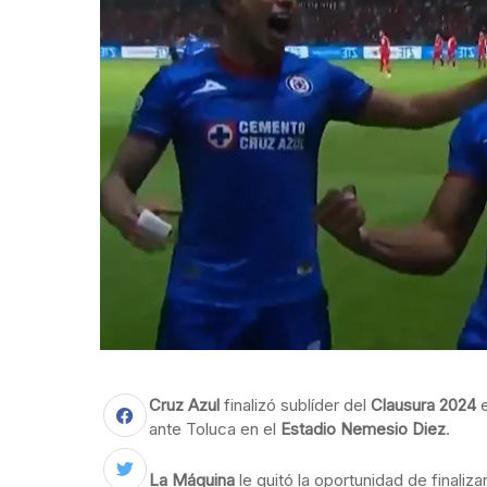
Cruz Azul
finalizó sublíder del
Clausura 2024
e
ante Toluca en el
Estadio Nemesio Diez
.
La Máquina
le quitó la oportunidad de finaliz