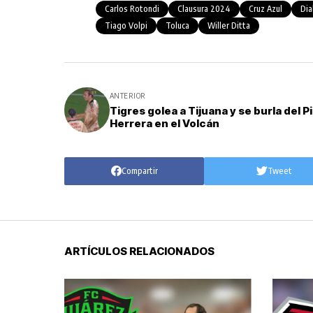
Carlos Rotondi
Clausura 2024
Cruz Azul
Dia
Tiago Volpi
Toluca
Willer Ditta
ANTERIOR
Tigres golea a Tijuana y se burla del P
Herrera en el Volcán
Compartir
Tweet
ARTÍCULOS RELACIONADOS