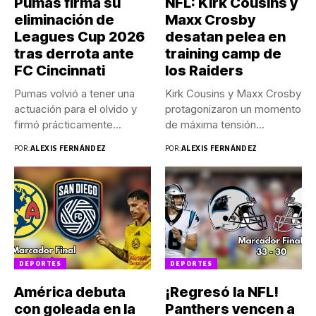
Pumas firma su
NFL: Kirk Cousins y
eliminación de
Maxx Crosby
Leagues Cup 2026
desatan pelea en
tras derrota ante
training camp de
FC Cincinnati
los Raiders
Pumas volvió a tener una
Kirk Cousins y Maxx Crosby
actuación para el olvido y
protagonizaron un momento
firmó prácticamente...
de máxima tensión
durante...
POR:
ALEXIS FERNÁNDEZ
POR:
ALEXIS FERNÁNDEZ
DEPORTES
DEPORTES
América debuta
¡Regresó la NFL!
con goleada en la
Panthers vencen a