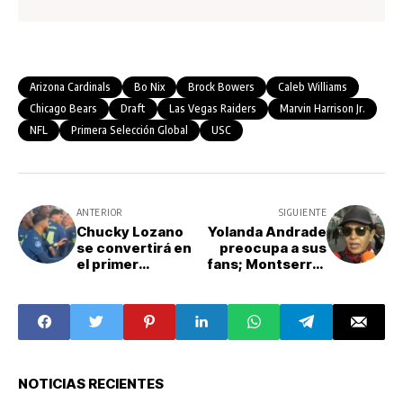
Arizona Cardinals
Bo Nix
Brock Bowers
Caleb Williams
Chicago Bears
Draft
Las Vegas Raiders
Marvin Harrison Jr.
NFL
Primera Selección Global
USC
ANTERIOR
SIGUIENTE
Chucky Lozano
Yolanda Andrade
se convertirá en
preocupa a sus
el primer
fans; Montserrat
mexicano
Oliver habla
"bicampeón" en
sobre su estado
el futbol de
de salud
Europa
NOTICIAS RECIENTES