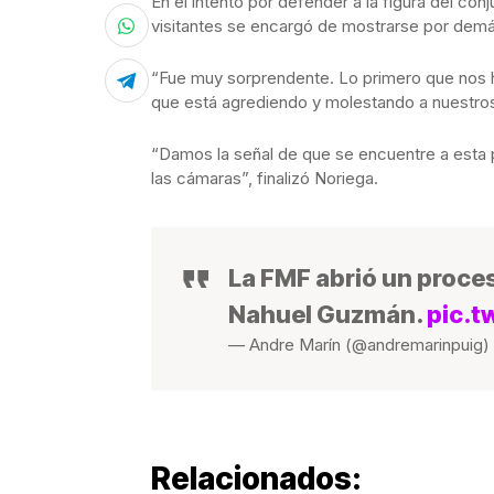
En el intento por defender a la figura del c
visitantes se encargó de mostrarse por demás
“Fue muy sorprendente. Lo primero que nos h
que está agrediendo y molestando a nuestros 
“Damos la señal de que se encuentre a esta 
las cámaras”, finalizó Noriega.
La FMF abrió un proces
Nahuel Guzmán.
pic.t
— Andre Marín (@andremarinpuig)
Relacionados: