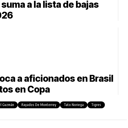
suma a la lista de bajas
026
ca a aficionados en Brasil
ntos en Copa
l Guzmán
Rayados De Monterrey
Tato Noriega
Tigres