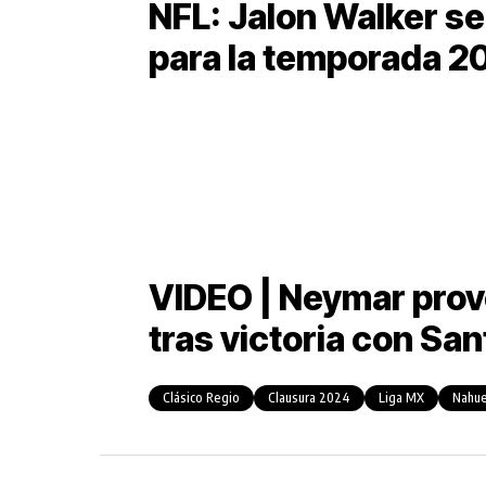
NFL: Jalon Walker se 
para la temporada 2
VIDEO | Neymar provo
tras victoria con Sa
Clásico Regio
Clausura 2024
Liga MX
Nahue