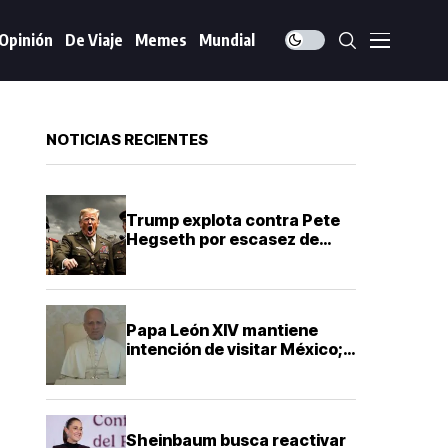
Opinión
De Viaje
Memes
Mundial
NOTICIAS RECIENTES
Trump explota contra Pete
Hegseth por escasez de
misiles que frenó la guerra
contra Irán
Papa León XIV mantiene
intención de visitar México;
Sheinbaum dice que solo
falta definir la fecha
Sheinbaum busca reactivar