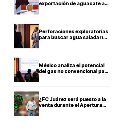
exportación de aguacate a
EU con más seguridad y
diálogo bilateral
Perforaciones exploratorias
para buscar agua salada no
representan riesgo para
acuíferos: director de la
Facultad de Ingeniería de la
UNAM
México analiza el potencial
del gas no convencional para
reducir la dependencia
energética
¿FC Juárez será puesto a la
venta durante el Apertura
2026? Esto es lo que
sabemos