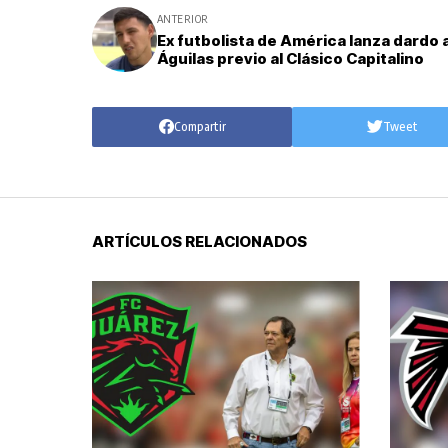
ANTERIOR
Ex futbolista de América lanza dardo a
Águilas previo al Clásico Capitalino
Compartir
Tweet
ARTÍCULOS RELACIONADOS