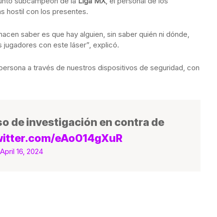
onjunto subcampeón de la
Liga MX
, el personal de los
 hostil con los presentes.
acen saber es que hay alguien, sin saber quién ni dónde,
jugadores con este láser”, explicó.
persona a través de nuestros dispositivos de seguridad, con
o de investigación en contra de
witter.com/eAo014gXuR
April 16, 2024