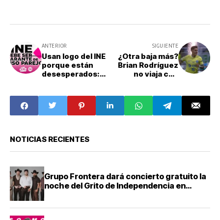
ANTERIOR
SIGUIENTE
Usan logo del INE
¿Otra baja más?
porque están
Brian Rodríguez
desesperados:
no viaja con
Claudia
América para los
Sheinbaum
cuartos de final
de la
Concachampions
NOTICIAS RECIENTES
Grupo Frontera dará concierto gratuito la
noche del Grito de Independencia en
Guadalajara