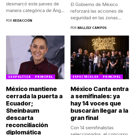
desmarcó este jueves de
El Gobierno de México
manera categórica de Ángel
reforzará las acciones de
Aguirre...
seguridad en las zonas...
POR:
REDACCIÓN
POR:
NALLELY CAMPOS
GEOPOLÍTICA
PRINCIPAL
ESPECTÁCULOS
PRINCIPAL
México mantiene
México Canta entra
cerrada la puerta a
a semifinales: ya
Ecuador;
hay 14 voces que
Sheinbaum
buscarán llegar a la
descarta
gran final
reconciliación
Con 14 semifinalistas
diplomática
seleccionados, el concurso