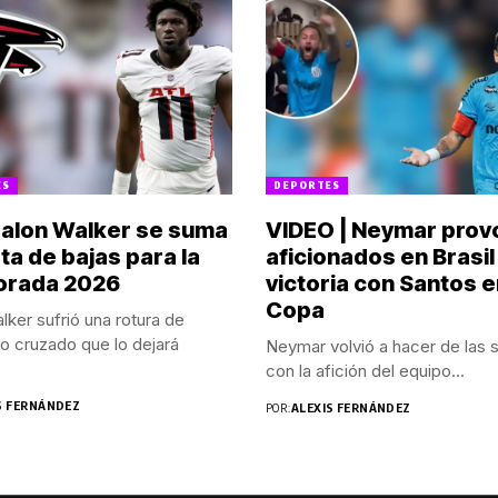
ES
DEPORTES
Jalon Walker se suma
VIDEO | Neymar prov
ista de bajas para la
aficionados en Brasil
orada 2026
victoria con Santos 
Copa
lker sufrió una rotura de
o cruzado que lo dejará
Neymar volvió a hacer de las 
con la afición del equipo...
S FERNÁNDEZ
POR:
ALEXIS FERNÁNDEZ