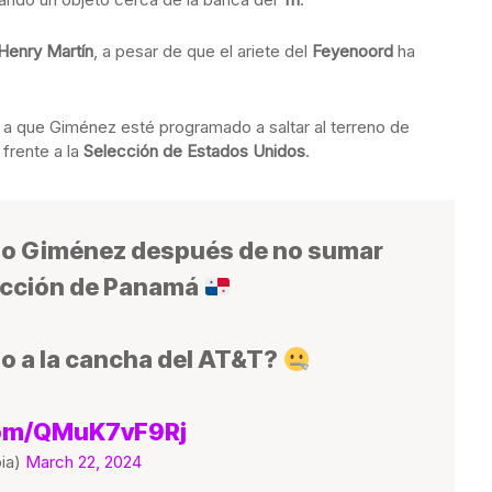
Henry Martín
, a pesar de que el ariete del
Feyenoord
ha
 a que Giménez esté programado a saltar al terreno de
 frente a la
Selección de Estados Unidos
.
ago Giménez después de no sumar
lección de Panamá
o a la cancha del AT&T?
.com/QMuK7vF9Rj
ia)
March 22, 2024