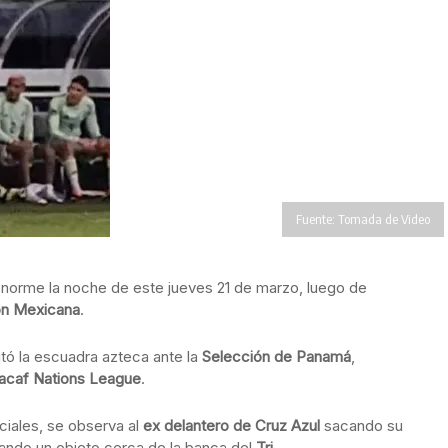
Fuente: Tomada de Video
norme la noche de este jueves 21 de marzo, luego de
ón Mexicana
.
tó la escuadra azteca ante la
Selección de Panamá
,
acaf Nations League
.
ciales, se observa al
ex delantero de Cruz Azul
sacando su
eando un objeto cerca de la banca del
Tri
.