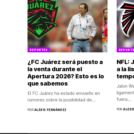
DEPORTES
DEPORT
¿FC Juárez será puesto a
NFL: 
la venta durante el
a la l
Apertura 2026? Esto es lo
temp
que sabemos
Jalon Wa
ligament
El FC Juárez ha estado envuelto en
fuera...
rumores sobre la posibilidad de...
POR:
ALEXI
POR:
ALEXIS FERNÁNDEZ