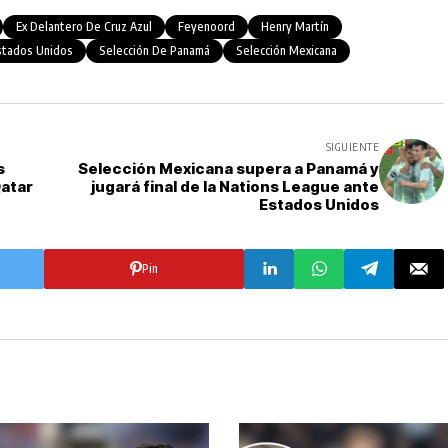
Ex Delantero De Cruz Azul
Feyenoord
Henry Martín
stados Unidos
Selección De Panamá
Selección Mexicana
SIGUIENTE
s
Selección Mexicana supera a Panamá y
Qatar
jugará final de la Nations League ante
Estados Unidos
Pin