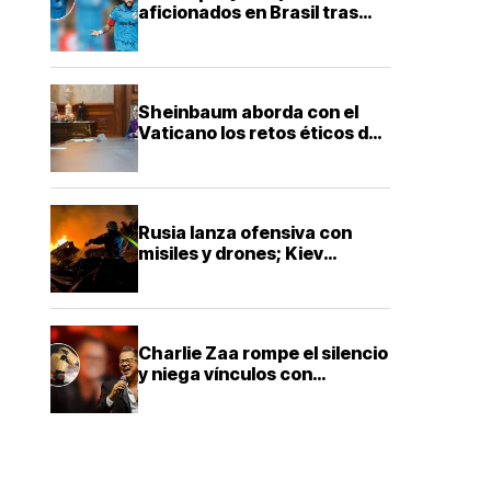
aficionados en Brasil tras
victoria con Santos en Copa
Sheinbaum aborda con el
Vaticano los retos éticos de
la inteligencia artificial
Rusia lanza ofensiva con
misiles y drones; Kiev
reporta al menos 17 muertos
Charlie Zaa rompe el silencio
y niega vínculos con
narcotraficantes tras
investigación en Colombia