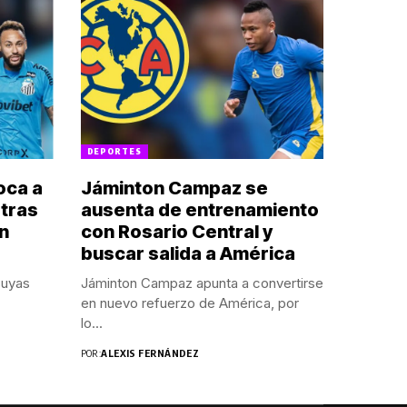
DEPORTES
oca a
Jáminton Campaz se
 tras
ausenta de entrenamiento
en
con Rosario Central y
buscar salida a América
suyas
Jáminton Campaz apunta a convertirse
en nuevo refuerzo de América, por
lo...
POR:
ALEXIS FERNÁNDEZ