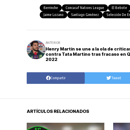
Berrinche
Concacaf Nations League
El Bebote
Jaime Lozano
Santiago Giménez
Selección De E
ANTERIOR
Henry Martín se une a la ola de crítica
contra Tata Martino tras fracaso en 
2022
Compartir
Tweet
ARTÍCULOS RELACIONADOS