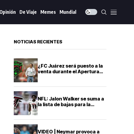
Opinión
De Viaje
Memes
Mundial
NOTICIAS RECIENTES
¿FC Juárez será puesto a la
venta durante el Apertura
2026? Esto es lo que
sabemos
NFL: Jalon Walker se suma a
la lista de bajas para la
temporada 2026
VIDEO | Neymar provoca a