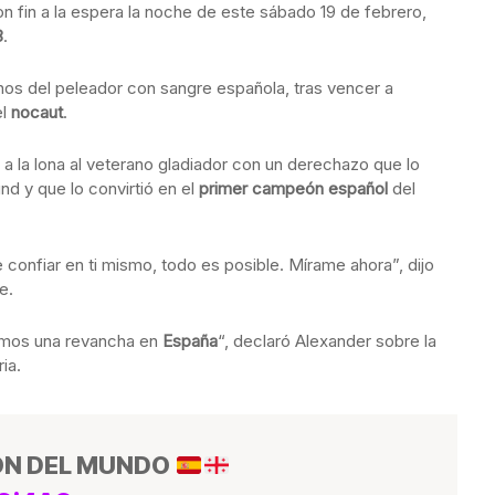
on fin a la espera la noche de este sábado 19 de febrero,
8
.
os del peleador con sangre española, tras vencer a
el
nocaut
.
 la lona al veterano gladiador con un derechazo que lo
nd y que lo convirtió en el
primer campeón español
del
e confiar en ti mismo, todo es posible. Mírame ahora”, dijo
e.
amos una revancha en
España
“, declaró Alexander sobre la
ia.
ÓN DEL MUNDO