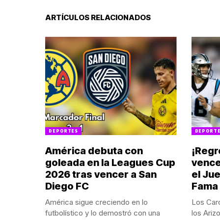
ARTÍCULOS RELACIONADOS
DEPORTES
DEPORT
América debuta con
¡Regr
goleada en la Leagues Cup
vence
2026 tras vencer a San
el Jue
Diego FC
Fama
América sigue creciendo en lo
Los Caro
futbolístico y lo demostró con una
los Ariz