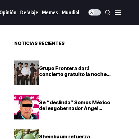
Opinión
De Viaje
Memes
Mundial
NOTICIAS RECIENTES
Grupo Frontera dará
concierto gratuito la noche
del Grito de Independencia
en Guadalajara
Se “deslinda” Somos México
del exgobernador Ángel
Aguirre tras su detención
Sheinbaum refuerza