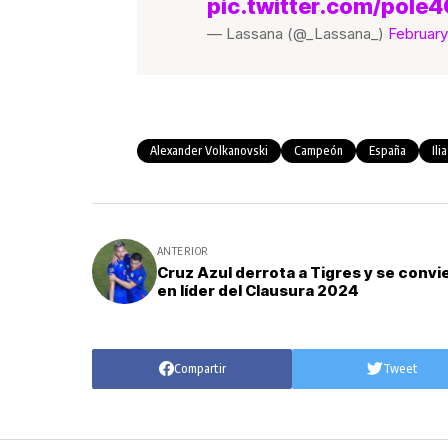
pic.twitter.com/pole
— Lassana (@_Lassana_)
February
Alexander Volkanovski
Campeón
España
Ili
ANTERIOR
Cruz Azul derrota a Tigres y se convi
en líder del Clausura 2024
Compartir
Tweet