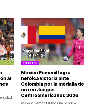
DEPORTES
a
México Femenil logra
ón al
heroica victoria ante
ones
Colombia por la medalla de
oro en Juegos
Centroamericanos 2026
ersidad
México Femenil firmó una heroica