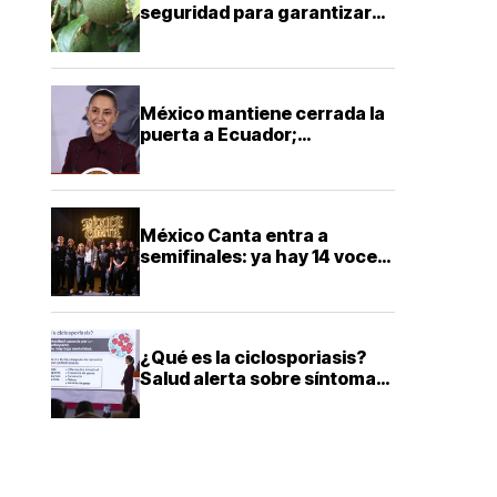
seguridad para garantizar
exportaciones de aguacate
a Estados Unidos
México mantiene cerrada la
puerta a Ecuador;
Sheinbaum descarta
reconciliación diplomática
México Canta entra a
semifinales: ya hay 14 voces
que buscarán llegar a la gran
final
¿Qué es la ciclosporiasis?
Salud alerta sobre síntomas
y cómo prevenir esta
infección intestinal