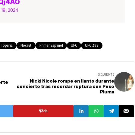
4Qj4AO
 18, 2024
a Topuria
Nocaut
Primer Español
UFC
UFC 298
SIGUIENTE
Nicki Nicole rompe en llanto durante
erte
concierto tras recordar ruptura con Peso
Pluma
Pin