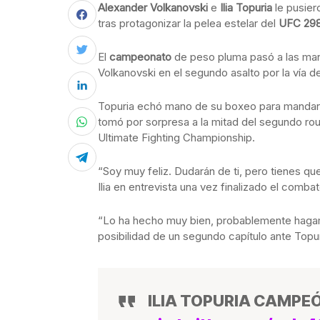
Alexander Volkanovski
e
Ilia Topuria
le pusier
tras protagonizar la pelea estelar del
UFC 29
El
campeonato
de peso pluma pasó a las man
Volkanovski en el segundo asalto por la vía d
Topuria echó mano de su boxeo para mandar a
tomó por sorpresa a la mitad del segundo rou
Ultimate Fighting Championship.
“Soy muy feliz. Dudarán de ti, pero tienes qu
Ilia en entrevista una vez finalizado el combat
“Lo ha hecho muy bien, probablemente hag
posibilidad de un segundo capítulo ante Topur
ILIA TOPURIA CAMPE