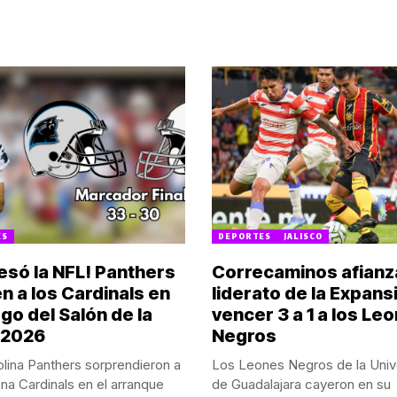
ES
DEPORTES
JALISCO
esó la NFL! Panthers
Correcaminos afianz
n a los Cardinals en
liderato de la Expansi
go del Salón de la
vencer 3 a 1 a los Le
 2026
Negros
lina Panthers sorprendieron a
Los Leones Negros de la Univ
ona Cardinals en el arranque
de Guadalajara cayeron en su