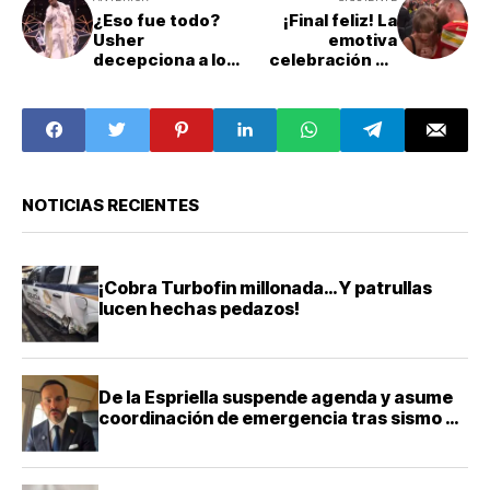
¿Eso fue todo?
¡Final feliz! La
Usher
emotiva
decepciona a los
celebración de
fans de la NFL con
Taylor Swift con
el Show de Medio
Travis Kelce tras
Tiempo del Super
ganar el Super
Bowl LVIII
Bowl LVIII
NOTICIAS RECIENTES
¡Cobra Turbofin millonada… Y patrullas
lucen hechas pedazos!
De la Espriella suspende agenda y asume
coordinación de emergencia tras sismo en
Colombia