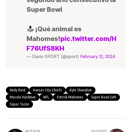
Super Bowl
¡Qué animal es
Mahomes!
pic.twitter.com/H
F76UfS8KH
— Diario SPORT (@sport)
February 12, 2024
Andy Reid
Kansas City Chiefs
Kyle Shanahan
Mecole Hardman
NFL
Patrick Mahomes
Super Bowl LVIII
Súper Tazón
ANTERIOR
SIGUIENTE