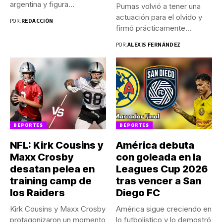
argentina y figura...
Pumas volvió a tener una
actuación para el olvido y
POR:
REDACCIÓN
firmó prácticamente...
POR:
ALEXIS FERNÁNDEZ
DEPORTES
DEPORTES
NFL: Kirk Cousins y
América debuta
Maxx Crosby
con goleada en la
desatan pelea en
Leagues Cup 2026
training camp de
tras vencer a San
los Raiders
Diego FC
Kirk Cousins y Maxx Crosby
América sigue creciendo en
protagonizaron un momento
lo futbolístico y lo demostró