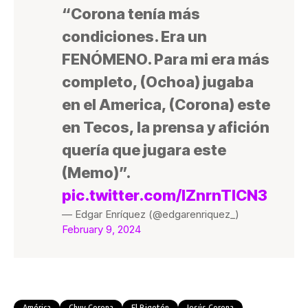
“Corona tenía más
condiciones. Era un
FENÓMENO. Para mi era más
completo, (Ochoa) jugaba
en el America, (Corona) este
en Tecos, la prensa y afición
quería que jugara este
(Memo)”.
pic.twitter.com/lZnrnTlCN3
— Edgar Enríquez (@edgarenriquez_)
February 9, 2024
América
Chuy Corona
El Bigotón
Jesús Corona