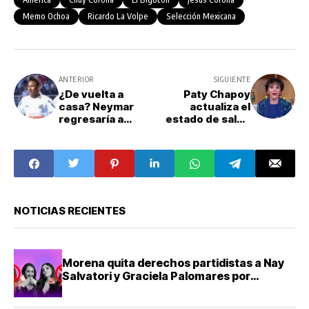
Memo Ochoa
Ricardo La Volpe
Selección Mexicana
ANTERIOR
SIGUIENTE
¿De vuelta a
Paty Chapoy
casa? Neymar
actualiza el
regresaría a
estado de salud
Santos tras ser
de Daniel Bisogno
dado de baja del
tras ser
Al-Hilal
hospitalizado
NOTICIAS RECIENTES
Morena quita derechos partidistas a Nay
Salvatori y Graciela Palomares por
comentarios ofensivos