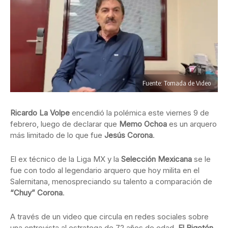
Fuente: Tomada de Video
Ricardo La Volpe
encendió la polémica este viernes 9 de
febrero, luego de declarar que
Memo Ochoa
es un arquero
más limitado de lo que fue
Jesús Corona
.
El ex técnico de la Liga MX y la
Selección Mexicana
se le
fue con todo al legendario arquero que hoy milita en el
Salernitana, menospreciando su talento a comparación de
“Chuy” Corona
.
A través de un video que circula en redes sociales sobre
una entrevista al estratega de 72 años de edad,
El Bigotón