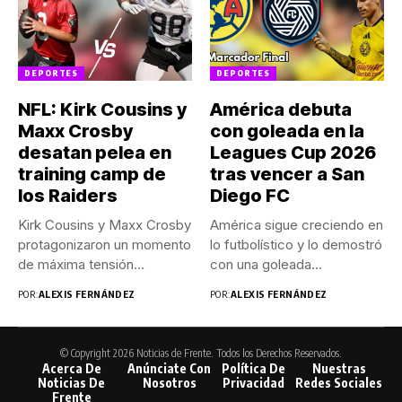
DEPORTES
DEPORTES
NFL: Kirk Cousins y
América debuta
Maxx Crosby
con goleada en la
desatan pelea en
Leagues Cup 2026
training camp de
tras vencer a San
los Raiders
Diego FC
Kirk Cousins y Maxx Crosby
América sigue creciendo en
protagonizaron un momento
lo futbolístico y lo demostró
de máxima tensión
con una goleada...
durante...
POR:
ALEXIS FERNÁNDEZ
POR:
ALEXIS FERNÁNDEZ
© Copyright 2026 Noticias de Frente. Todos los Derechos Reservados.
Acerca De
Anúnciate Con
Política De
Nuestras
Noticias De
Nosotros
Privacidad
Redes Sociales
Frente