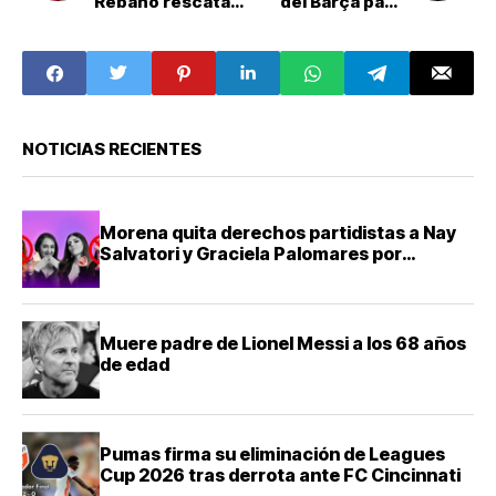
Rebaño rescata
del Barça para
empate
vender a su joya a
milagroso ante
la MLS
Tijuana
NOTICIAS RECIENTES
Morena quita derechos partidistas a Nay
Salvatori y Graciela Palomares por
comentarios ofensivos
Muere padre de Lionel Messi a los 68 años
de edad
Pumas firma su eliminación de Leagues
Cup 2026 tras derrota ante FC Cincinnati