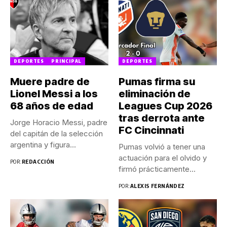
DEPORTES
PRINCIPAL
DEPORTES
Muere padre de
Pumas firma su
Lionel Messi a los
eliminación de
68 años de edad
Leagues Cup 2026
tras derrota ante
Jorge Horacio Messi, padre
FC Cincinnati
del capitán de la selección
argentina y figura...
Pumas volvió a tener una
actuación para el olvido y
POR:
REDACCIÓN
firmó prácticamente...
POR:
ALEXIS FERNÁNDEZ