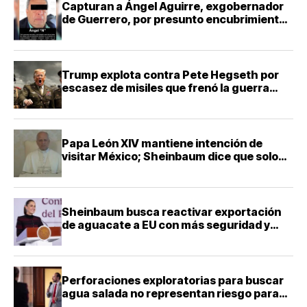
Capturan a Ángel Aguirre, exgobernador
de Guerrero, por presunto encubrimiento
en Ayotzinapa
Trump explota contra Pete Hegseth por
escasez de misiles que frenó la guerra
contra Irán
Papa León XIV mantiene intención de
visitar México; Sheinbaum dice que solo
falta definir la fecha
Sheinbaum busca reactivar exportación
de aguacate a EU con más seguridad y
diálogo bilateral
Perforaciones exploratorias para buscar
agua salada no representan riesgo para
acuíferos: director de la Facultad de