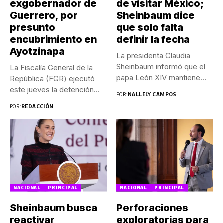
exgobernador de
de visitar México;
Guerrero, por
Sheinbaum dice
presunto
que solo falta
encubrimiento en
definir la fecha
Ayotzinapa
La presidenta Claudia
Sheinbaum informó que el
La Fiscalía General de la
papa León XIV mantiene
República (FGR) ejecutó
su...
este jueves la detención...
POR:
NALLELY CAMPOS
POR:
REDACCIÓN
NACIONAL
PRINCIPAL
NACIONAL
PRINCIPAL
Sheinbaum busca
Perforaciones
reactivar
exploratorias para