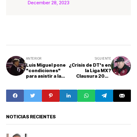
December 28, 2023
ANTERIOR
SIGUIENTE
Luis Miguel pone
¿Crisis de DT's en
"condiciones"
la Liga MX?
para asistir a la
Clausura 2024
Fiscalia tras
iniciará solo con
demanda de
cuatro técnicos
pensión
mexicanos
alimenticia
NOTICIAS RECIENTES