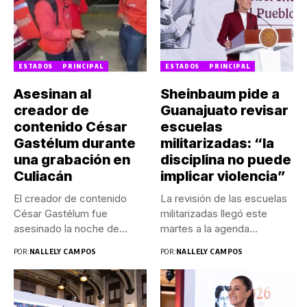
ESTADOS
PRINCIPAL
ESTADOS
PRINCIPAL
Asesinan al
Sheinbaum pide a
creador de
Guanajuato revisar
contenido César
escuelas
Gastélum durante
militarizadas: “la
una grabación en
disciplina no puede
Culiacán
implicar violencia”
El creador de contenido
La revisión de las escuelas
César Gastélum fue
militarizadas llegó este
asesinado la noche de
martes a la agenda...
este...
POR:
NALLELY CAMPOS
POR:
NALLELY CAMPOS