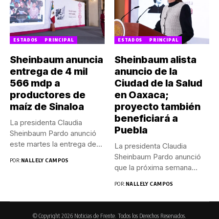
ESTADOS
PRINCIPAL
ESTADOS
PRINCIPAL
Sheinbaum anuncia
Sheinbaum alista
entrega de 4 mil
anuncio de la
566 mdp a
Ciudad de la Salud
productores de
en Oaxaca;
maíz de Sinaloa
proyecto también
beneficiará a
La presidenta Claudia
Puebla
Sheinbaum Pardo anunció
este martes la entrega de
La presidenta Claudia
4...
Sheinbaum Pardo anunció
POR:
NALLELY CAMPOS
que la próxima semana
presentará oficialmente...
POR:
NALLELY CAMPOS
© Copyright 2026 Noticias de Frente. Todos los Derechos Reservados.