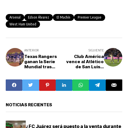
Arsenal
Edson Álvarez
El Machín
Premier League
West Ham United
ANTERIOR
SIGUIENTE
Texas Rangers
Club América
ganan la Serie
vence al Atlético
Mundial tras
de San Luis y
vencer a los
amarra el liderato
Arizona
del Apertura
Diamondbacks 5-
2023
0
NOTICIAS RECIENTES
¿FC Juárez será puesto a la venta durante