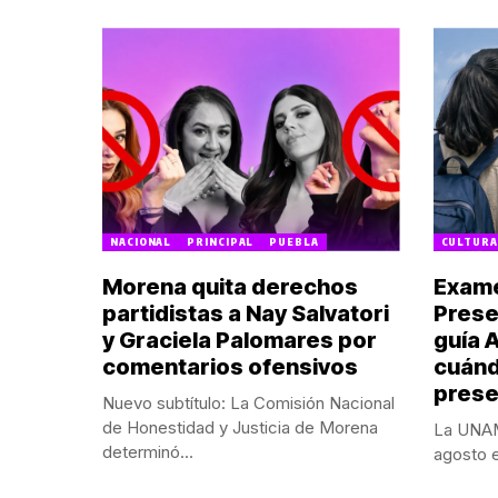
NACIONAL
PRINCIPAL
PUEBLA
CULTURA
Morena quita derechos
Exame
partidistas a Nay Salvatori
Prese
y Graciela Palomares por
guía 
comentarios ofensivos
cuánd
prese
Nuevo subtítulo: La Comisión Nacional
de Honestidad y Justicia de Morena
La UNAM 
determinó...
agosto e
POR:
REDACCIÓN
POR:
NALLE