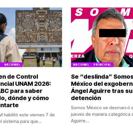
NACIONAL
NACIONAL
PRINCIPAL
n de Control
Se “deslinda” Somo
ncial UNAM 2026:
México del exgober
ABC para saber
Ángel Aguirre tras su
o, dónde y cómo
detención
ntarte
Somos México se desmarcó 
jueves de manera categórica 
habilitó este viernes 7 de
Aguirre...
l sistema para que...
POR:
REDACCIÓN
LY CAMPOS