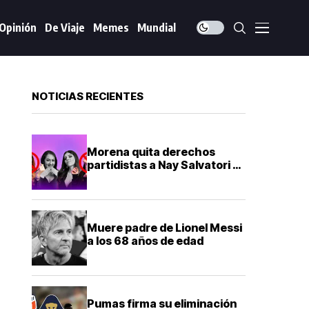
Opinión
De Viaje
Memes
Mundial
NOTICIAS RECIENTES
Morena quita derechos
partidistas a Nay Salvatori y
Graciela Palomares por
comentarios ofensivos
Muere padre de Lionel Messi
a los 68 años de edad
Pumas firma su eliminación