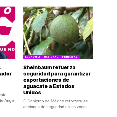
ECONOMÍA
NACIONAL
PRINCIPAL
s
Sheinbaum refuerza
nador
seguridad para garantizar
exportaciones de
aguacate a Estados
Unidos
este
de Ángel
El Gobierno de México reforzará las
acciones de seguridad en las zonas...
POR:
NALLELY CAMPOS