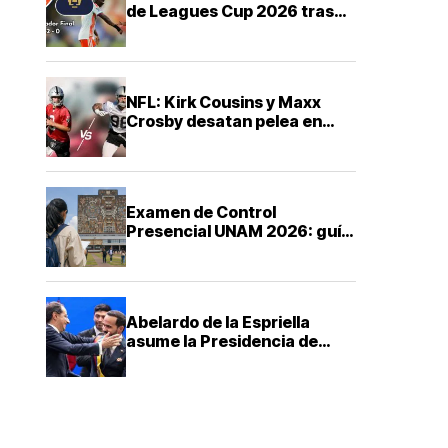
de Leagues Cup 2026 tras
derrota ante FC Cincinnati
NFL: Kirk Cousins y Maxx
Crosby desatan pelea en
training camp de los Raiders
Examen de Control
Presencial UNAM 2026: guía
ABC para saber cuándo,
dónde y cómo presentarte
Abelardo de la Espriella
asume la Presidencia de
Colombia con una agenda de
mano dura contra el
narcotráfico