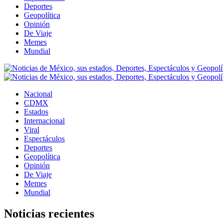
Deportes
Geopolítica
Opinión
De Viaje
Memes
Mundial
Nacional
CDMX
Estados
Internacional
Viral
Espectáculos
Deportes
Geopolítica
Opinión
De Viaje
Memes
Mundial
Noticias recientes