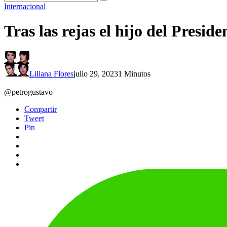
Internacional
Tras las rejas el hijo del Presi
Liliana Flores
julio 29, 2023
1 Minutos
@petrogustavo
Compartir
Tweet
Pin