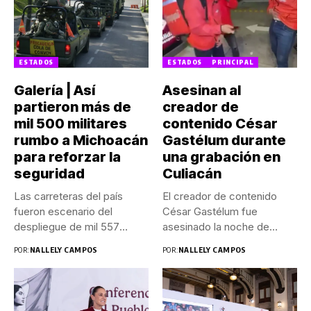
ESTADOS
ESTADOS
PRINCIPAL
Galería | Así
Asesinan al
partieron más de
creador de
mil 500 militares
contenido César
rumbo a Michoacán
Gastélum durante
para reforzar la
una grabación en
seguridad
Culiacán
Las carreteras del país
El creador de contenido
fueron escenario del
César Gastélum fue
despliegue de mil 557
asesinado la noche de
efectivos...
este...
POR:
NALLELY CAMPOS
POR:
NALLELY CAMPOS