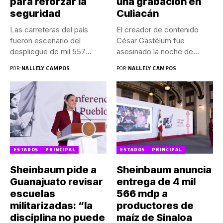
para reforzar la
una grabación en
seguridad
Culiacán
Las carreteras del país
El creador de contenido
fueron escenario del
César Gastélum fue
despliegue de mil 557
asesinado la noche de
efectivos...
este...
POR:
NALLELY CAMPOS
POR:
NALLELY CAMPOS
ESTADOS
PRINCIPAL
ESTADOS
PRINCIPAL
Sheinbaum pide a
Sheinbaum anuncia
Guanajuato revisar
entrega de 4 mil
escuelas
566 mdp a
militarizadas: “la
productores de
disciplina no puede
maíz de Sinaloa