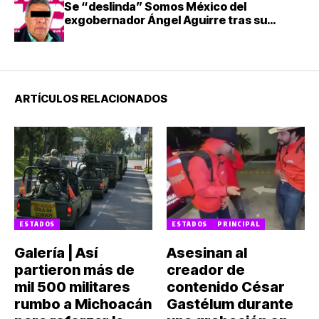
Se “deslinda” Somos México del
exgobernador Ángel Aguirre tras su
detención
ARTÍCULOS RELACIONADOS
ESTADOS
ESTADOS
PRINCIPAL
Galería | Así
Asesinan al
partieron más de
creador de
mil 500 militares
contenido César
rumbo a Michoacán
Gastélum durante