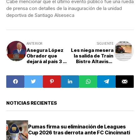
Cabe mencionar que el último evento público fue una rueda
de prensa con detalles de la inauguración de la unidad
deportiva de Santiago Alseseca
ANTERIOR
SIGUIENTE
Asegura López
Les niega mesera
Obrador que
la salida de Train
dejará al país 3 mil
Bistro Altavista
kilómetros de
por parecerle
vías férreas para
insuficiente su
trenes de
propina
pasajeros
NOTICIAS RECIENTES
Pumas firma su eliminación de Leagues
Cup 2026 tras derrota ante FC Cincinnati