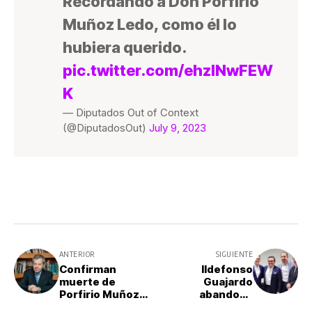
Recordando a Don Porfirio
Muñoz Ledo, como él lo
hubiera querido.
pic.twitter.com/ehzINwFEW
K
— Diputados Out of Context
(@DiputadosOut)
July 9, 2023
ANTERIOR
SIGUIENTE
Confirman
Ildefonso
muerte de
Guajardo
Porfirio Muñoz
abandona
Ledo
aspiraciones