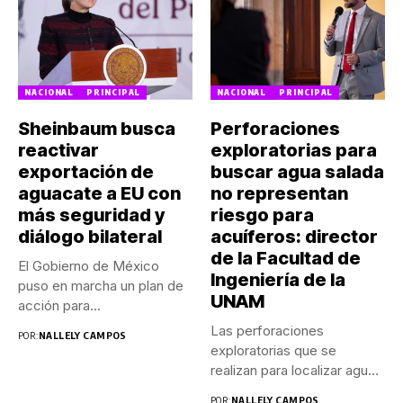
NACIONAL
PRINCIPAL
NACIONAL
PRINCIPAL
Sheinbaum busca
Perforaciones
reactivar
exploratorias para
exportación de
buscar agua salada
aguacate a EU con
no representan
más seguridad y
riesgo para
diálogo bilateral
acuíferos: director
de la Facultad de
El Gobierno de México
Ingeniería de la
puso en marcha un plan de
UNAM
acción para...
Las perforaciones
POR:
NALLELY CAMPOS
exploratorias que se
realizan para localizar agua
salada en el...
POR:
NALLELY CAMPOS