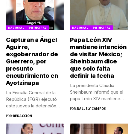
NACIONAL
PRINCIPAL
NACIONAL
PRINCIPAL
Capturan a Ángel
Papa León XIV
Aguirre,
mantiene intención
exgobernador de
de visitar México;
Guerrero, por
Sheinbaum dice
presunto
que solo falta
encubrimiento en
definir la fecha
Ayotzinapa
La presidenta Claudia
Sheinbaum informó que el
La Fiscalía General de la
papa León XIV mantiene
República (FGR) ejecutó
su...
este jueves la detención...
POR:
NALLELY CAMPOS
POR:
REDACCIÓN