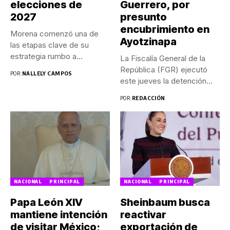
elecciones de
Guerrero, por
2027
presunto
encubrimiento en
Morena comenzó una de
Ayotzinapa
las etapas clave de su
estrategia rumbo a...
La Fiscalía General de la
República (FGR) ejecutó
POR:
NALLELY CAMPOS
este jueves la detención...
POR:
REDACCIÓN
NACIONAL
PRINCIPAL
NACIONAL
PRINCIPAL
Papa León XIV
Sheinbaum busca
mantiene intención
reactivar
de visitar México;
exportación de