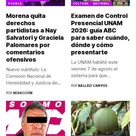
PUEBLA
CULTURA
NACIONAL
Morena quita
Examen de Control
derechos
Presencial UNAM
partidistas a Nay
2026: guía ABC
Salvatori y Graciela
para saber cuándo,
Palomares por
dónde y cómo
comentarios
presentarte
ofensivos
La UNAM habilitó este
viernes 7 de agosto el
Nuevo subtítulo: La
sistema para que...
Comisión Nacional de
Honestidad y Justicia de
POR:
NALLELY CAMPOS
Morena determinó...
POR:
REDACCIÓN