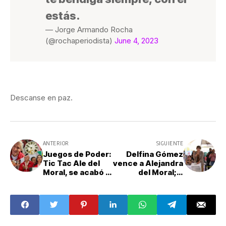
estás.
— Jorge Armando Rocha
(@rochaperiodista)
June 4, 2023
Descanse en paz.
ANTERIOR
SIGUIENTE
Juegos de Poder:
Delfina Gómez
Tic Tac Ale del
vence a Alejandra
Moral, se acabó el
del Moral; 3
tiempo
encuestas le dan
la victoria