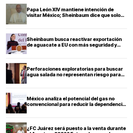
Papa León XIV mantiene intención de
visitar México; Sheinbaum dice que solo
falta definir la fecha
Sheinbaum busca reactivar exportación
de aguacate a EU con más seguridad y
diálogo bilateral
Perforaciones exploratorias para buscar
agua salada no representan riesgo para
acuíferos: director de la Facultad de
Ingeniería de la UNAM
México analiza el potencial del gas no
convencional para reducir la dependencia
energética
¿FC Juárez será puesto a la venta durante