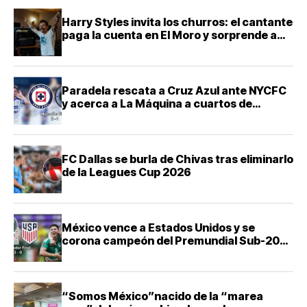
Harry Styles invita los churros: el cantante
paga la cuenta en El Moro y sorprende a
sus fans en CDMX
Paradela rescata a Cruz Azul ante NYCFC
y acerca a La Máquina a cuartos de
Leagues Cup
FC Dallas se burla de Chivas tras eliminarlo
de la Leagues Cup 2026
México vence a Estados Unidos y se
corona campeón del Premundial Sub-20
de Concacaf
“Somos México”nacido de la “marea