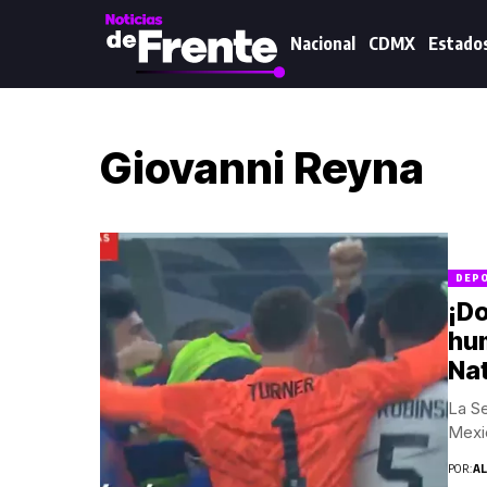
Nacional
CDMX
Estado
Giovanni Reyna
DEP
¡Do
hum
Na
La Se
Mexic
POR:
A