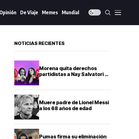
Opinión
De Viaje
Memes
Mundial
NOTICIAS RECIENTES
Morena quita derechos
partidistas a Nay Salvatori y
Graciela Palomares por
comentarios ofensivos
Muere padre de Lionel Messi
a los 68 años de edad
Pumas firma su eliminación