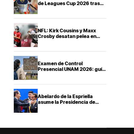
de Leagues Cup 2026 tras
derrota ante FC Cincinnati
NFL: Kirk Cousins y Maxx
Crosby desatan pelea en
training camp de los Raiders
Examen de Control
Presencial UNAM 2026: guía
ABC para saber cuándo,
dónde y cómo presentarte
Abelardo de la Espriella
asume la Presidencia de
Colombia con una agenda de
mano dura contra el
narcotráfico