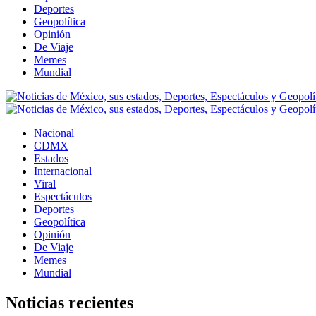
Deportes
Geopolítica
Opinión
De Viaje
Memes
Mundial
Nacional
CDMX
Estados
Internacional
Viral
Espectáculos
Deportes
Geopolítica
Opinión
De Viaje
Memes
Mundial
Noticias recientes